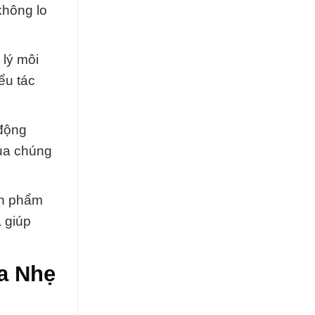
không lo
 lý môi
ểu tác
 động
của chúng
ản phẩm
 giúp
a Nhẹ