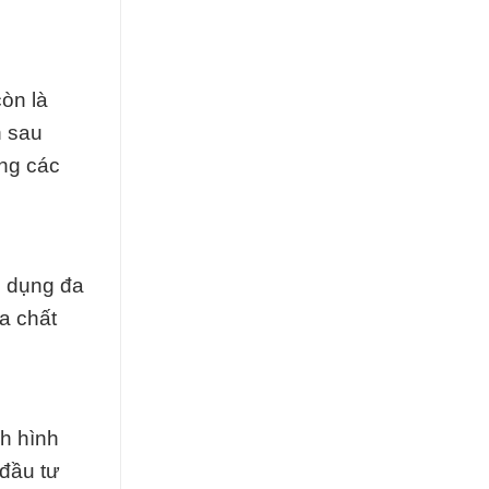
òn là
n sau
ong các
g dụng đa
a chất
h hình
 đầu tư