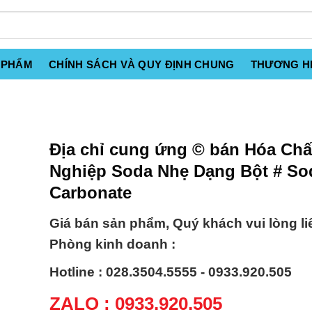
 PHẨM
CHÍNH SÁCH VÀ QUY ĐỊNH CHUNG
THƯƠNG H
Địa chỉ cung ứng © bán Hóa Ch
Nghiệp Soda Nhẹ Dạng Bột # S
Carbonate
Giá bán sản phẩm, Quý khách vui lòng li
Phòng kinh doanh :
Hotline : 028.3504.5555 - 0933.920.505
ZALO : 0933.920.505