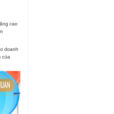
nâng cao
um
cho doanh
h của