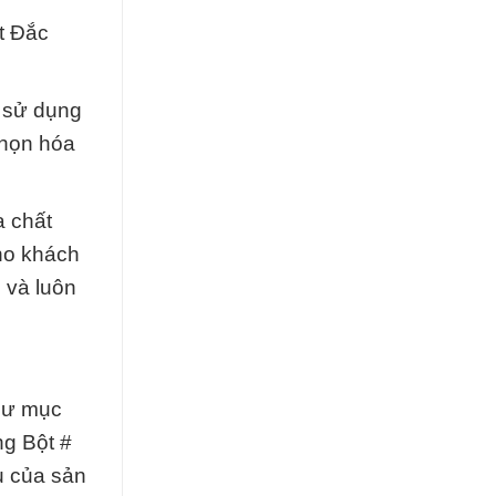
t Đắc
 sử dụng
chọn hóa
a chất
ho khách
 và luôn
như mục
ng Bột #
u của sản