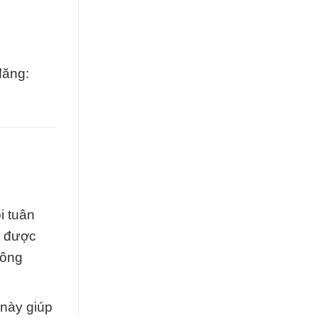
đăng:
i tuân
g được
công
 này giúp