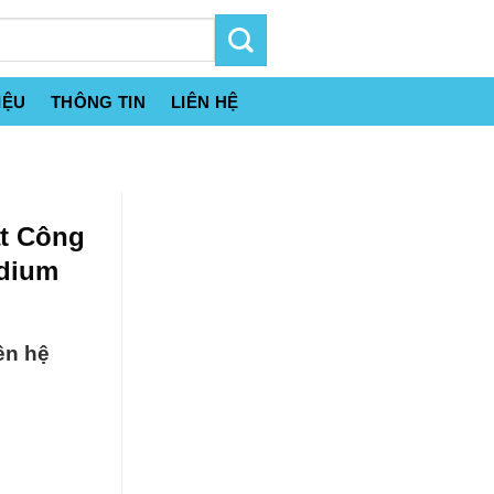
IỆU
THÔNG TIN
LIÊN HỆ
ất Công
odium
ên hệ