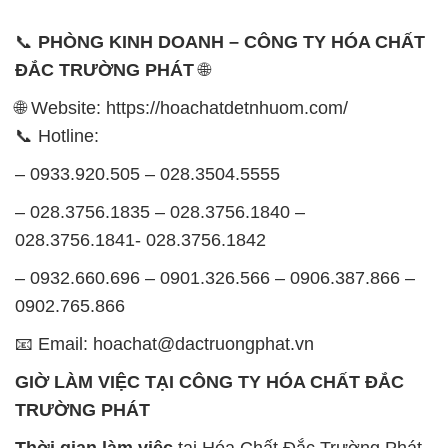
📞
PHÒNG KINH DOANH – CÔNG TY HÓA CHẤT
ĐẮC TRƯỜNG PHÁT
🌐
🌐 Website: https://hoachatdetnhuom.com/
📞 Hotline:
– 0933.920.505 – 028.3504.5555
– 028.3756.1835 – 028.3756.1840 –
028.3756.1841- 028.3756.1842
– 0932.660.696 – 0901.326.566 – 0906.387.866 –
0902.765.866
📧 Email: hoachat@dactruongphat.vn
GIỜ LÀM VIỆC TẠI CÔNG TY HÓA CHẤT ĐẮC
TRƯỜNG PHÁT
Thời gian làm việc
tại Hóa Chất Đắc Trường Phát