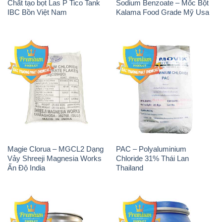
Chất tạo bọt Las P Tico Tank
Sodium Benzoate – Mốc Bột
IBC Bồn Việt Nam
Kalama Food Grade Mỹ Usa
Magie Clorua – MGCL2 Dạng
PAC – Polyaluminium
Vảy Shreeji Magnesia Works
Chloride 31% Thái Lan
Ấn Độ India
Thailand