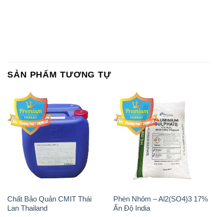
SẢN PHẨM TƯƠNG TỰ
Chất Bảo Quản CMIT Thái
Phèn Nhôm – Al2(SO4)3 17%
Lan Thailand
Ấn Độ India