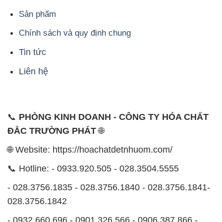
Sản phẩm
Chính sách và quy định chung
Tin tức
Liên hệ
📞
PHÒNG KINH DOANH - CÔNG TY HÓA CHẤT
ĐẮC TRƯỜNG PHÁT
🌐
🌐 Website: https://hoachatdetnhuom.com/
📞 Hotline: - 0933.920.505 - 028.3504.5555
- 028.3756.1835 - 028.3756.1840 - 028.3756.1841-
028.3756.1842
- 0932.660.696 - 0901.326.566 - 0906.387.866 -