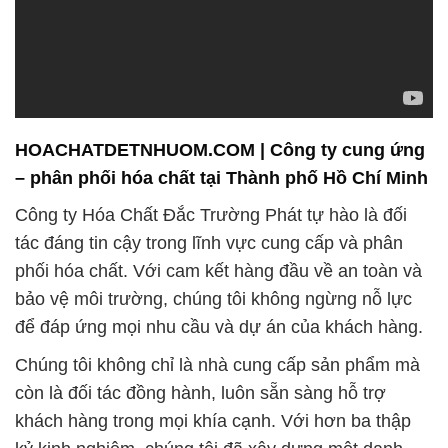
HOACHATDETNHUOM.COM | Công ty cung ứng
– phân phối hóa chất tại Thành phố Hồ Chí Minh
Công ty Hóa Chất Đắc Trường Phát tự hào là đối
tác đáng tin cậy trong lĩnh vực cung cấp và phân
phối hóa chất. Với cam kết hàng đầu về an toàn và
bảo vệ môi trường, chúng tôi không ngừng nỗ lực
để đáp ứng mọi nhu cầu và dự án của khách hàng.
Chúng tôi không chỉ là nhà cung cấp sản phẩm mà
còn là đối tác đồng hành, luôn sẵn sàng hỗ trợ
khách hàng trong mọi khía cạnh. Với hơn ba thập
kỷ kinh nghiệm, chúng tôi đã xây dựng một danh
tiếng vững chắc trên cơ sở uy tín và chất lượng.
Sự tối ưu hóa nguồn lực và tiết kiệm chi phí là
những ưu tiên hàng đầu của chúng tôi, giúp doanh
nghiệp của bạn hoạt động hiệu quả và bền vững.