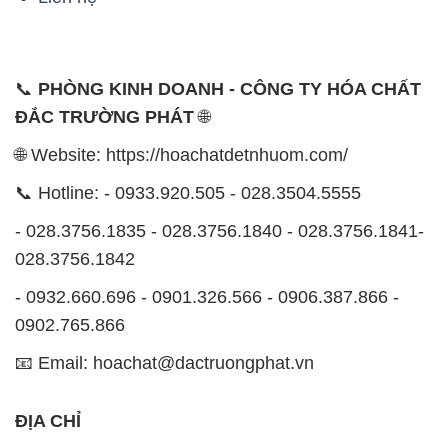
🌐 Website: https://hoachatdetnhuom.com/
📞 Hotline: - 0933.920.505 - 028.3504.5555
- 028.3756.1835 - 028.3756.1840 - 028.3756.1841-
028.3756.1842
- 0932.660.696 - 0901.326.566 - 0906.387.866 -
0902.765.866
📧 Email: hoachat@dactruongphat.vn
ĐỊA CHỈ
1229C Quốc lộ 1A, Phường Bình Trị Đông B,
Quận Bình Tân, TP. Hồ Chí Minh