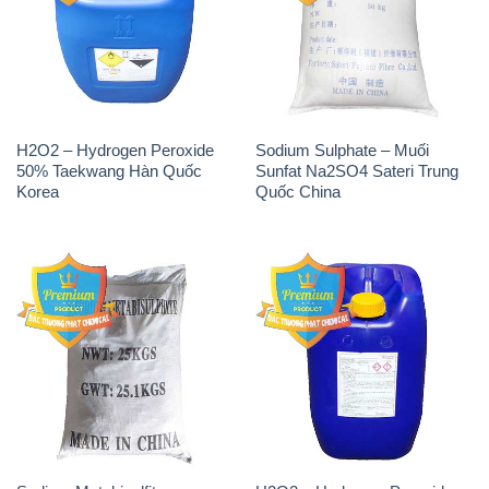
H2O2 – Hydrogen Peroxide
Sodium Sulphate – Muối
50% Taekwang Hàn Quốc
Sunfat Na2SO4 Sateri Trung
Korea
Quốc China
Sodium Metabisulfite –
H2O2 – Hydrogen Peroxide
NA2S2O5 Trung Quốc China
50% Evonik Indonesia