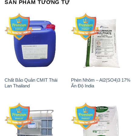
Chất Bảo Quản CMIT Thái
Phèn Nhôm – Al2(SO4)3 17%
Lan Thailand
Ấn Độ India
Chất tạo bọt Las P Tico Tank
Sodium Benzoate – Mốc Bột