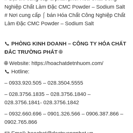
📞
PHÒNG KINH DOANH – CÔNG TY HÓA CHẤT
ĐẮC TRƯỜNG PHÁT
🌐
🌐 Website: https://hoachatdetnhuom.com/
📞 Hotline:
– 0933.920.505 – 028.3504.5555
– 028.3756.1835 – 028.3756.1840 –
028.3756.1841- 028.3756.1842
– 0932.660.696 – 0901.326.566 – 0906.387.866 –
0902.765.866
📧 Email: hoachat@dactruongphat.vn
GIỜ LÀM VIỆC TẠI CÔNG TY HÓA CHẤT ĐẮC
TRƯỜNG PHÁT
Thời gian làm việc
tại Hóa Chất Đắc Trường Phát