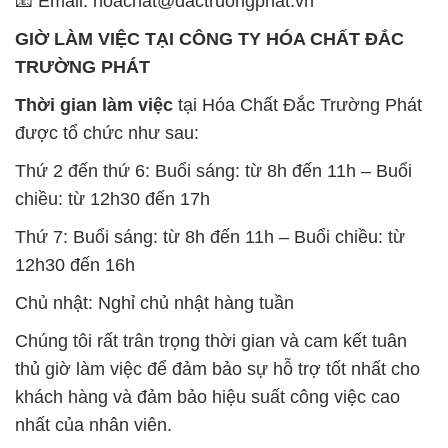
được tổ chức như sau:
Thứ 2 đến thứ 6: Buổi sáng: từ 8h đến 11h – Buổi
chiều: từ 12h30 đến 17h
Thứ 7: Buổi sáng: từ 8h đến 11h – Buổi chiều: từ
12h30 đến 16h
Chủ nhật: Nghỉ chủ nhật hàng tuần
Chúng tôi rất trân trọng thời gian và cam kết tuân
thủ giờ làm việc để đảm bảo sự hỗ trợ tốt nhất cho
khách hàng và đảm bảo hiệu suất công việc cao
nhất của nhân viên.
BẢN ĐỒ MAP TẠI CÔNG TY HÓA CHẤT ĐẮC
TRƯỜNG PHÁT
ĐỊA CHỈ: 1229C Quốc lộ 1A, Phường Bình Trị
Đông B, Quận Bình Tân, Sài Gòn TP. Hồ Chí