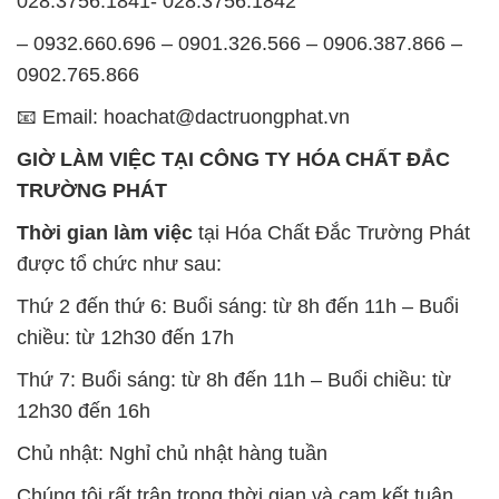
028.3756.1841- 028.3756.1842
– 0932.660.696 – 0901.326.566 – 0906.387.866 –
0902.765.866
📧 Email: hoachat@dactruongphat.vn
GIỜ LÀM VIỆC TẠI CÔNG TY HÓA CHẤT ĐẮC
TRƯỜNG PHÁT
Thời gian làm việc
tại Hóa Chất Đắc Trường Phát
được tổ chức như sau:
Thứ 2 đến thứ 6: Buổi sáng: từ 8h đến 11h – Buổi
chiều: từ 12h30 đến 17h
Thứ 7: Buổi sáng: từ 8h đến 11h – Buổi chiều: từ
12h30 đến 16h
Chủ nhật: Nghỉ chủ nhật hàng tuần
Chúng tôi rất trân trọng thời gian và cam kết tuân