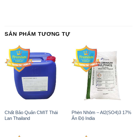
SẢN PHẨM TƯƠNG TỰ
Chất Bảo Quản CMIT Thái
Phèn Nhôm – Al2(SO4)3 17%
Lan Thailand
Ấn Độ India