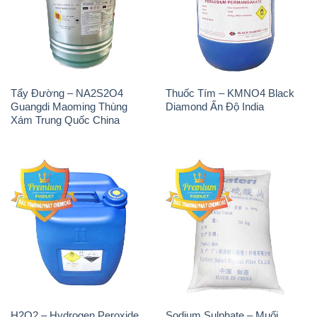
Tẩy Đường – NA2S2O4
Thuốc Tím – KMNO4 Black
Guangdi Maoming Thùng
Diamond Ấn Độ India
Xám Trung Quốc China
H2O2 – Hydrogen Peroxide
Sodium Sulphate – Muối