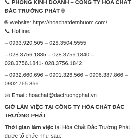
📞
PHÒNG KINH DOANH – CÔNG TY HÓA CHẤT
ĐẮC TRƯỜNG PHÁT
🌐
🌐 Website: https://hoachatdetnhuom.com/
📞 Hotline:
– 0933.920.505 – 028.3504.5555
– 028.3756.1835 – 028.3756.1840 –
028.3756.1841- 028.3756.1842
– 0932.660.696 – 0901.326.566 – 0906.387.866 –
0902.765.866
📧 Email: hoachat@dactruongphat.vn
GIỜ LÀM VIỆC TẠI CÔNG TY HÓA CHẤT ĐẮC
TRƯỜNG PHÁT
Thời gian làm việc
tại Hóa Chất Đắc Trường Phát
được tổ chức như sau: