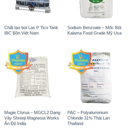
Chất tạo bọt Las P Tico Tank
Sodium Benzoate – Mốc Bột
IBC Bồn Việt Nam
Kalama Food Grade Mỹ Usa
Magie Clorua – MGCL2 Dạng
PAC – Polyaluminium
Vảy Shreeji Magnesia Works
Chloride 31% Thái Lan
Ấn Độ India
Thailand