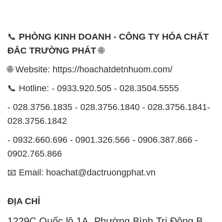
📞
PHÒNG KINH DOANH - CÔNG TY HÓA CHẤT
ĐẮC TRƯỜNG PHÁT
🌐
🌐 Website: https://hoachatdetnhuom.com/
📞 Hotline: - 0933.920.505 - 028.3504.5555
- 028.3756.1835 - 028.3756.1840 - 028.3756.1841-
028.3756.1842
- 0932.660.696 - 0901.326.566 - 0906.387.866 -
0902.765.866
📧 Email: hoachat@dactruongphat.vn
ĐỊA CHỈ
1229C Quốc lộ 1A, Phường Bình Trị Đông B,