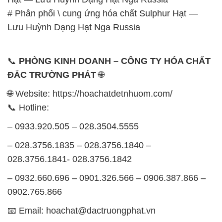
– 0933.920.505 – 028.3504.5555
– 028.3756.1835 – 028.3756.1840 –
028.3756.1841- 028.3756.1842
– 0932.660.696 – 0901.326.566 – 0906.387.866 –
0902.765.866
📧 Email: hoachat@dactruongphat.vn
GIỜ LÀM VIỆC TẠI CÔNG TY HÓA CHẤT ĐẮC
TRƯỜNG PHÁT
Thời gian làm việc
tại Hóa Chất Đắc Trường Phát
được tổ chức như sau:
Thứ 2 đến thứ 6: Buổi sáng: từ 8h đến 11h – Buổi
chiều: từ 12h30 đến 17h
Thứ 7: Buổi sáng: từ 8h đến 11h – Buổi chiều: từ
12h30 đến 16h