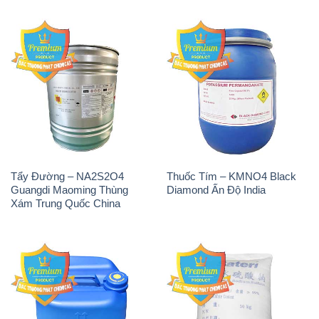
Tẩy Đường – NA2S2O4
Thuốc Tím – KMNO4 Black
Guangdi Maoming Thùng
Diamond Ấn Độ India
Xám Trung Quốc China
H2O2 – Hydrogen Peroxide
Sodium Sulphate – Muối
50% Taekwang Hàn Quốc
Sunfat Na2SO4 Sateri Trung
Korea
Quốc China