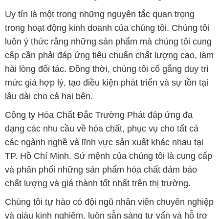
dạng các nhu cầu về hóa chất, phục vụ cho tất cả
các ngành nghề và lĩnh vực sản xuất khác nhau tại
TP. Hồ Chí Minh. Sứ mệnh của chúng tôi là cung cấp
và phân phối những sản phẩm hóa chất đảm bảo
chất lượng và giá thành tốt nhất trên thị trường.
Chúng tôi tự hào có đội ngũ nhân viên chuyên nghiệp
và giàu kinh nghiệm, luôn sẵn sàng tư vấn và hỗ trợ
khách hàng một cách chuyên nghiệp. Đội ngũ của
chúng tôi đảm bảo mang lại sự hài lòng và thành
công cho khách hàng.
Để biết thêm thông tin chi tiết và được tư vấn, quý
khách hàng có thể truy cập vào trang web của chúng
tôi tại địa chỉ hoachatdetnhuom.com. Chúng tôi rất
mong được phục vụ và xây dựng mối quan hệ lâu
dài, hợp tác cùng phát triển cùng khách hàng.