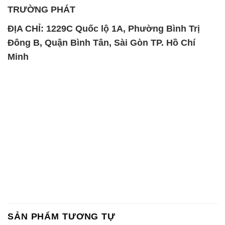
SẢN PHẨM TƯƠNG TỰ
Chất Bảo Quản CMIT Thái
Phèn Nhôm – Al2(SO4)3 17%