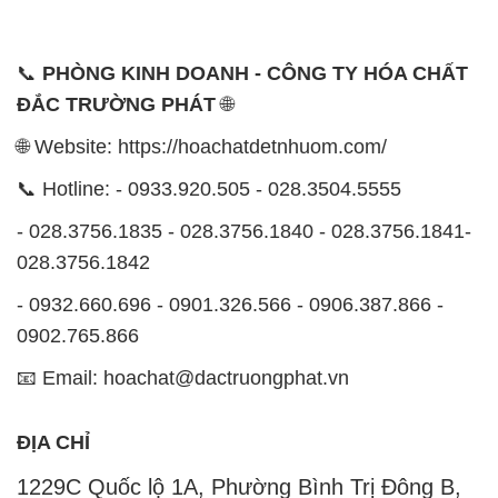
- 0932.660.696 - 0901.326.566 - 0906.387.866 -
0902.765.866
📧 Email: hoachat@dactruongphat.vn
ĐỊA CHỈ
1229C Quốc lộ 1A, Phường Bình Trị Đông B,
Quận Bình Tân, TP. Hồ Chí Minh
CÔNG TY XNK TM SX HÓA CHẤT ĐẮC TRƯỜNG
PHÁT
Công ty Hóa Chất Đắc Trường Phát, hoạt động dưới
tên miền
hoachatdetnhuom.com
, là đơn vị chuyên
kinh doanh và phân phối các loại hóa chất công