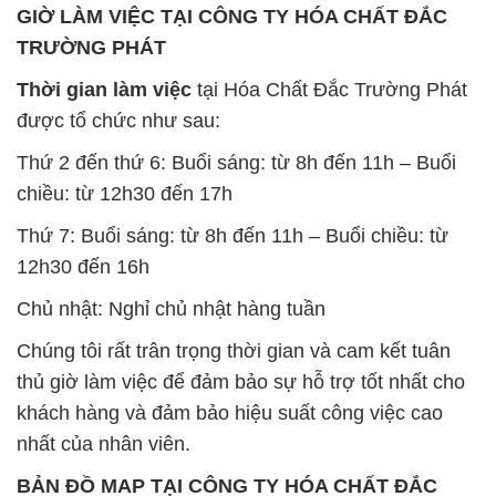
Chủ nhật: Nghỉ chủ nhật hàng tuần
Chúng tôi rất trân trọng thời gian và cam kết tuân
thủ giờ làm việc để đảm bảo sự hỗ trợ tốt nhất cho
khách hàng và đảm bảo hiệu suất công việc cao
nhất của nhân viên.
BẢN ĐỒ MAP TẠI CÔNG TY HÓA CHẤT ĐẮC
TRƯỜNG PHÁT
ĐỊA CHỈ: 1229C Quốc lộ 1A, Phường Bình Trị
Đông B, Quận Bình Tân, Sài Gòn TP. Hồ Chí
Minh