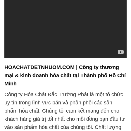
mại & kinh doanh hóa chất tại Thành phố Hồ Chí
Minh
Công ty Hóa Chất Đắc Trường Phát là một tổ chức
uy tín trong lĩnh vực bán và phân phối các sản
phẩm hóa chất. Chúng tôi cam kết mang đến cho
khách hàng giá trị tốt nhất cho mỗi đồng bạn đầu tư
vào sản phẩm hóa chất của chúng tôi. Chất lượng
và giá thành cạnh tranh luôn là ưu tiên hàng đầu
của chúng tôi.
Sản phẩm của chúng tôi đa dạng, bao gồm các loại
hóa chất công nghiệp, hóa chất dược phẩm, hóa
chất phân tích và nhiều sản phẩm khác. Chúng tôi
hiểu rằng ngành công nghiệp hóa chất luôn thay đổi
và phát triển, và việc duy trì kiến thức và công nghệ
mới là điều quan trọng để đáp ứng nhu cầu ngày