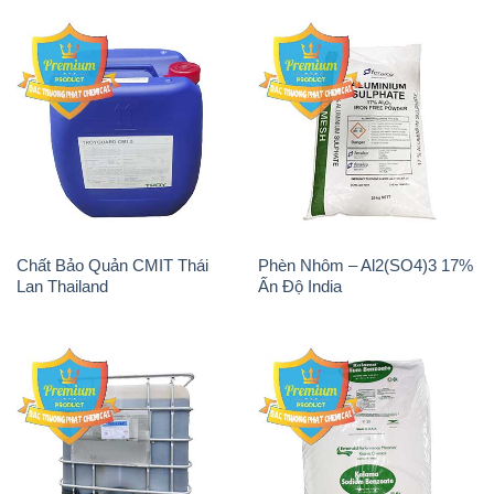
Lan Thailand
Ấn Độ India
Chất tạo bọt Las P Tico Tank
Sodium Benzoate – Mốc Bột
IBC Bồn Việt Nam
Kalama Food Grade Mỹ Usa