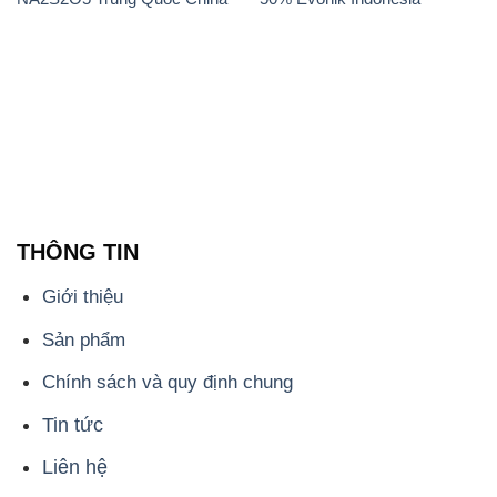
Giới thiệu
Sản phẩm
Chính sách và quy định chung
Tin tức
Liên hệ
📞
PHÒNG KINH DOANH - CÔNG TY HÓA CHẤT
ĐẮC TRƯỜNG PHÁT
🌐
🌐 Website: https://hoachatdetnhuom.com/
📞 Hotline: - 0933.920.505 - 028.3504.5555
- 028.3756.1835 - 028.3756.1840 - 028.3756.1841-
028.3756.1842