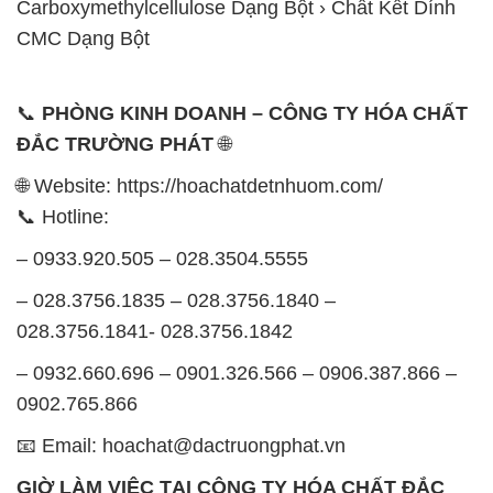
Carboxymethylcellulose Dạng Bột › Chất Kết Dính
CMC Dạng Bột
📞
PHÒNG KINH DOANH – CÔNG TY HÓA CHẤT
ĐẮC TRƯỜNG PHÁT
🌐
🌐 Website: https://hoachatdetnhuom.com/
📞 Hotline:
– 0933.920.505 – 028.3504.5555
– 028.3756.1835 – 028.3756.1840 –
028.3756.1841- 028.3756.1842
– 0932.660.696 – 0901.326.566 – 0906.387.866 –
0902.765.866
📧 Email: hoachat@dactruongphat.vn
GIỜ LÀM VIỆC TẠI CÔNG TY HÓA CHẤT ĐẮC