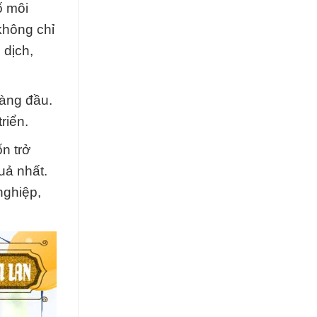
ố môi
không chỉ
 dịch,
hàng đầu.
riển.
n trở
uả nhất.
nghiệp,