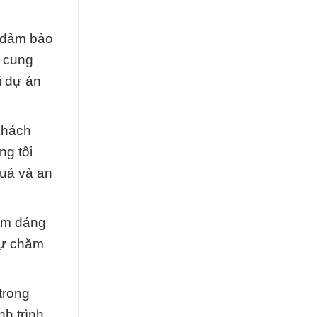
m đảm bảo
h cung
i dự án
khách
ng tôi
quả và an
hẩm đáng
 sự chăm
trong
h trình.