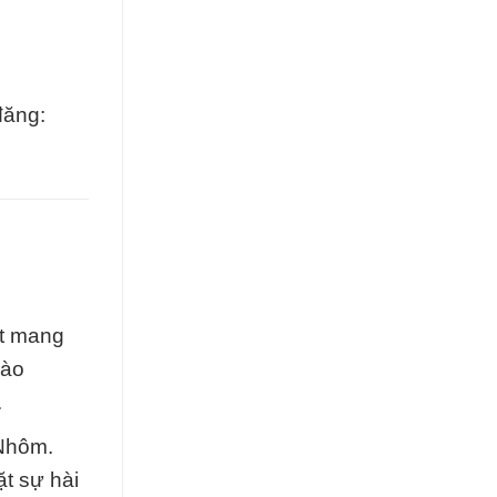
đăng:
ết mang
vào
.
 Nhôm.
ặt sự hài