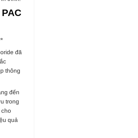
g PAC
*
oride đã
Đắc
ệp thông
ang đến
u trong
n cho
iệu quả