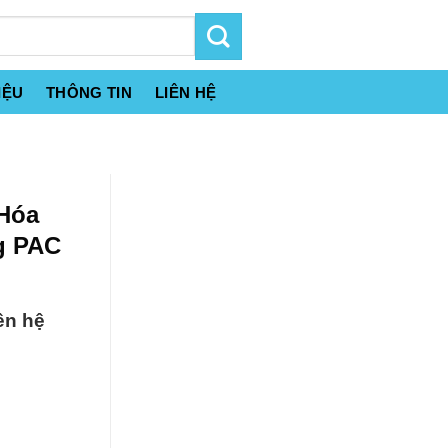
IỆU
THÔNG TIN
LIÊN HỆ
 Hóa
g PAC
ên hệ