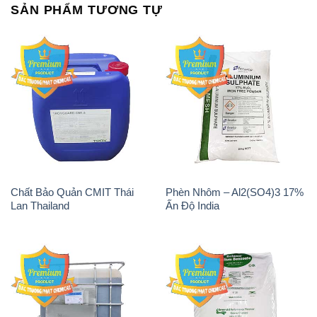
SẢN PHẨM TƯƠNG TỰ
Chất Bảo Quản CMIT Thái
Phèn Nhôm – Al2(SO4)3 17%
Lan Thailand
Ấn Độ India