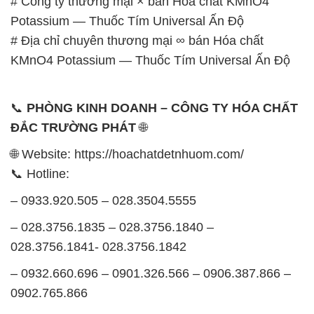
# Công ty thương mại × bán Hóa chất KMnO4
Potassium — Thuốc Tím Universal Ấn Độ
# Địa chỉ chuyên thương mại ∞ bán Hóa chất
KMnO4 Potassium — Thuốc Tím Universal Ấn Độ
📞
PHÒNG KINH DOANH – CÔNG TY HÓA CHẤT
ĐẮC TRƯỜNG PHÁT
🌐
🌐 Website: https://hoachatdetnhuom.com/
📞 Hotline:
– 0933.920.505 – 028.3504.5555
– 028.3756.1835 – 028.3756.1840 –
028.3756.1841- 028.3756.1842
– 0932.660.696 – 0901.326.566 – 0906.387.866 –
0902.765.866