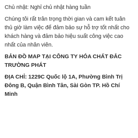
SẢN PHẨM TƯƠNG TỰ
Chất Bảo Quản CMIT Thái
Phèn Nhôm – Al2(SO4)3 17%
Lan Thailand
Ấn Độ India