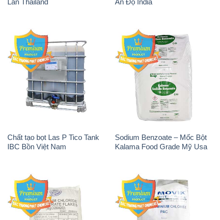
Tẩy Đường – NA2S2O4
Thuốc Tím – KMNO4 Black
Guangdi Maoming Thùng
Diamond Ấn Độ India
Xám Trung Quốc China