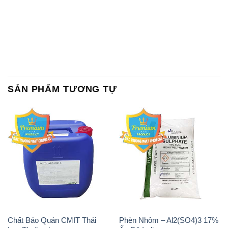
Chất tạo bọt Las P Tico Tank
Sodium Benzoate – Mốc Bột
IBC Bồn Việt Nam
Kalama Food Grade Mỹ Usa
Magie Clorua – MGCL2 Dạng
PAC – Polyaluminium
Vảy Shreeji Magnesia Works
Chloride 31% Thái Lan
Ấn Độ India
Thailand