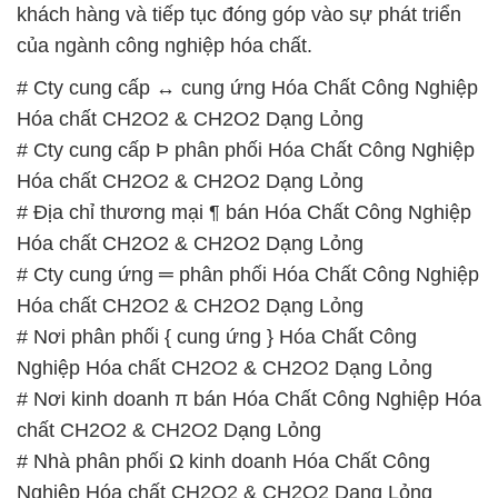
Nghiệp Hóa chất CH2O2 & CH2O2 Dạng Lỏng
# Nhà cung cấp _ cung ứng Hóa Chất Công Nghiệp
Hóa chất CH2O2 & CH2O2 Dạng Lỏng
📞
PHÒNG KINH DOANH – CÔNG TY HÓA CHẤT
ĐẮC TRƯỜNG PHÁT
🌐
🌐 Website: https://hoachatdetnhuom.com/
📞 Hotline:
– 0933.920.505 – 028.3504.5555
– 028.3756.1835 – 028.3756.1840 –
028.3756.1841- 028.3756.1842
– 0932.660.696 – 0901.326.566 – 0906.387.866 –
0902.765.866