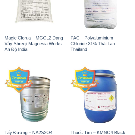
H2O2 – Hydrogen Peroxide
Sodium Sulphate – Muối
50% Taekwang Hàn Quốc
Sunfat Na2SO4 Sateri Trung
Korea
Quốc China