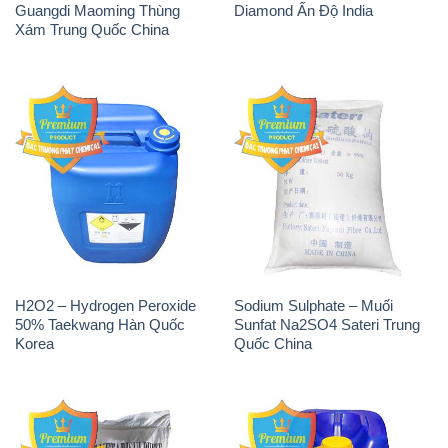
Sodium Metabisulfite –
H2O2 – Hydrogen Peroxide
NA2S2O5 Trung Quốc China
50% Evonik Indonesia
THÔNG TIN
Giới thiệu
Sản phẩm
Chính sách và quy định chung
Tin tức
Liên hệ