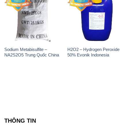
📞
PHÒNG KINH DOANH - CÔNG TY HÓA CHẤT
ĐẮC TRƯỜNG PHÁT
🌐
🌐 Website: https://hoachatdetnhuom.com/
📞 Hotline: - 0933.920.505 - 028.3504.5555
- 028.3756.1835 - 028.3756.1840 - 028.3756.1841-
028.3756.1842
- 0932.660.696 - 0901.326.566 - 0906.387.866 -
0902.765.866
📧 Email: hoachat@dactruongphat.vn
ĐỊA CHỈ