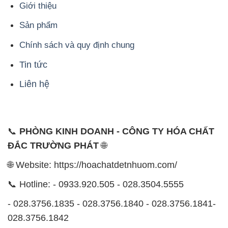
1229C Quốc lộ 1A, Phường Bình Trị Đông B,
Quận Bình Tân, TP. Hồ Chí Minh
CÔNG TY XNK TM SX HÓA CHẤT ĐẮC TRƯỜNG
PHÁT
Công ty Hóa Chất Đắc Trường Phát, hoạt động dưới
tên miền
hoachatdetnhuom.com
, là đơn vị chuyên
kinh doanh và phân phối các loại hóa chất công
nghiệp đa dạng, nhằm đáp ứng nhu cầu sử dụng của
khách hàng một cách tốt nhất.
Chúng tôi cam kết mang đến sự hài lòng và đáp ứng
mọi nhu cầu của khách hàng với tiêu chí hàng đầu.
Công ty chúng tôi hiện cung cấp những sản phẩm
hóa chất chất lượng cao với giá thành hợp lý, nhằm