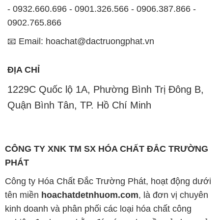
đảm bảo sự thành công của khách hàng.
Uy tín là một trong những nguyên tắc quan trọng
trong hoạt động kinh doanh của chúng tôi. Chúng tôi
luôn ý thức rằng những sản phẩm mà chúng tôi cung
cấp cần phải đáp ứng tiêu chuẩn chất lượng cao, làm
hài lòng đối tác. Đồng thời, chúng tôi cố gắng duy trì
mức giá hợp lý, tạo điều kiện phát triển và sự tồn tại
lâu dài cho cả hai bên.
Công ty Hóa Chất Đắc Trường Phát đáp ứng đa
dạng các nhu cầu về hóa chất, phục vụ cho tất cả
các ngành nghề và lĩnh vực sản xuất khác nhau tại
TP. Hồ Chí Minh. Sứ mệnh của chúng tôi là cung cấp
và phân phối những sản phẩm hóa chất đảm bảo
chất lượng và giá thành tốt nhất trên thị trường.
Chúng tôi tự hào có đội ngũ nhân viên chuyên nghiệp