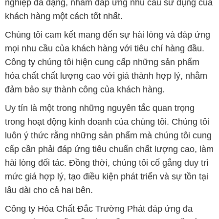
và giàu kinh nghiệm, luôn sẵn sàng tư vấn và hỗ trợ
khách hàng một cách chuyên nghiệp. Đội ngũ của
chúng tôi đảm bảo mang lại sự hài lòng và thành
công cho khách hàng.
Để biết thêm thông tin chi tiết và được tư vấn, quý
khách hàng có thể truy cập vào trang web của chúng
tôi tại địa chỉ hoachatdetnhuom.com. Chúng tôi rất
mong được phục vụ và xây dựng mối quan hệ lâu
dài, hợp tác cùng phát triển cùng khách hàng.
Bản quyền © 2016 hoachatdetnhuom.com
CÔNG TY XNK TM SX HÓA CHẤT ĐẮC TRƯỜNG PHÁT
Giấy chứng nhận Đăng ký Kinh doanh số 0304188681 do Sở Kế
hoạch và Đầu tư Thành phố Hồ Chí Minh cấp ngày 19-01-2017