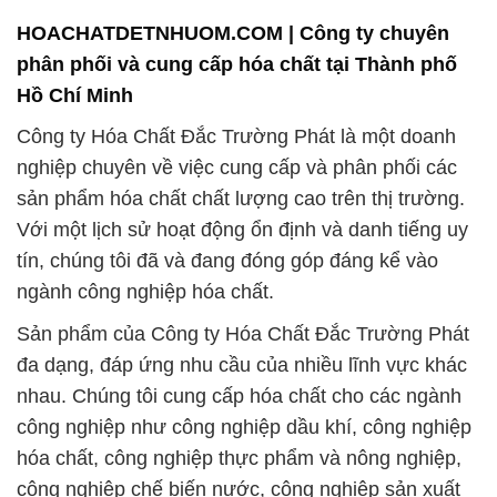
cho tất cả sản phẩm của mình. Đội ngũ chuyên
nghiệp và kỹ thuật của Công ty Hóa Chất Đắc
Trường Phát luôn sẵn sàng hỗ trợ và tư vấn cho
khách hàng để đảm bảo rằng họ chọn được sản
phẩm phù hợp nhất cho nhu cầu của họ.
Chúng tôi tự hào về sự cam kết với sự phục vụ
khách hàng xuất sắc và khả năng cung cấp các giải
pháp hóa chất hiệu quả cho mọi ngành công
nghiệp. Công ty Hóa Chất Đắc Trường Phát luôn
phấn đấu để đáp ứng và vượt qua mong đợi của
khách hàng và tiếp tục đóng góp vào sự phát triển
của ngành công nghiệp hóa chất.
# Cty cung cấp ↔ cung ứng Hóa Chất Công Nghiệp
Hóa chất CH2O2 & CH2O2 Dạng Lỏng
# Cty cung cấp Þ phân phối Hóa Chất Công Nghiệp
Hóa chất CH2O2 & CH2O2 Dạng Lỏng