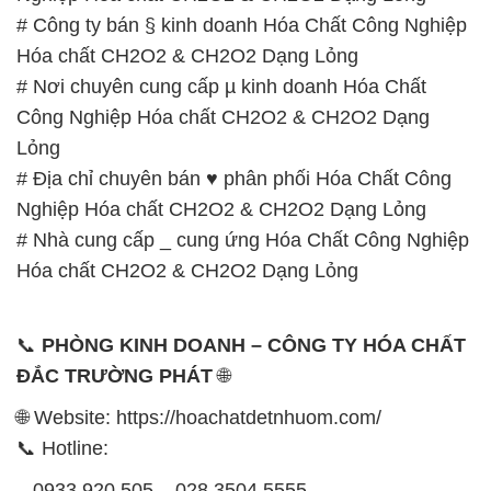
📧 Email: hoachat@dactruongphat.vn
GIỜ LÀM VIỆC TẠI CÔNG TY HÓA CHẤT ĐẮC
TRƯỜNG PHÁT
Thời gian làm việc
tại Hóa Chất Đắc Trường Phát
được tổ chức như sau:
Thứ 2 đến thứ 6: Buổi sáng: từ 8h đến 11h – Buổi
chiều: từ 12h30 đến 17h
Thứ 7: Buổi sáng: từ 8h đến 11h – Buổi chiều: từ
12h30 đến 16h
Chủ nhật: Nghỉ chủ nhật hàng tuần
Chúng tôi rất trân trọng thời gian và cam kết tuân
thủ giờ làm việc để đảm bảo sự hỗ trợ tốt nhất cho
khách hàng và đảm bảo hiệu suất công việc cao
nhất của nhân viên.