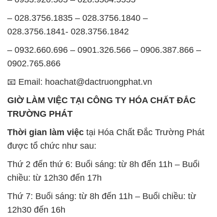
BẢN ĐỒ MAP TẠI CÔNG TY HÓA CHẤT ĐẮC
TRƯỜNG PHÁT
ĐỊA CHỈ: 1229C Quốc lộ 1A, Phường Bình Trị
Đông B, Quận Bình Tân, Sài Gòn TP. Hồ Chí
Minh