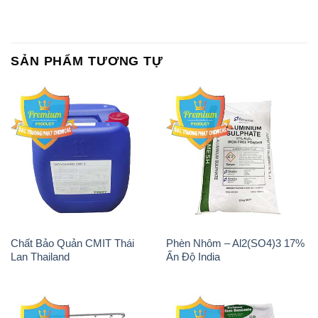
SẢN PHẨM TƯƠNG TỰ
Chất Bảo Quản CMIT Thái
Phèn Nhôm – Al2(SO4)3 17%
Lan Thailand
Ấn Độ India