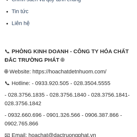
Tin tức
Liên hệ
📞
PHÒNG KINH DOANH - CÔNG TY HÓA CHẤT
ĐẮC TRƯỜNG PHÁT
🌐
🌐 Website: https://hoachatdetnhuom.com/
📞 Hotline: - 0933.920.505 - 028.3504.5555
- 028.3756.1835 - 028.3756.1840 - 028.3756.1841-
028.3756.1842
- 0932.660.696 - 0901.326.566 - 0906.387.866 -
0902.765.866
📧 Email: hoachat@dactruongphat.vn