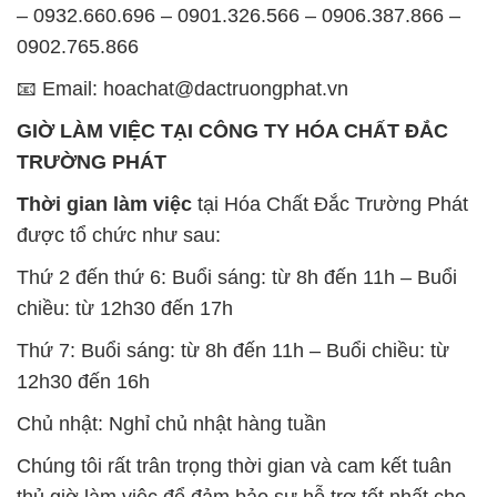
– 0932.660.696 – 0901.326.566 – 0906.387.866 –
0902.765.866
📧 Email: hoachat@dactruongphat.vn
GIỜ LÀM VIỆC TẠI CÔNG TY HÓA CHẤT ĐẮC
TRƯỜNG PHÁT
Thời gian làm việc
tại Hóa Chất Đắc Trường Phát
được tổ chức như sau:
Thứ 2 đến thứ 6: Buổi sáng: từ 8h đến 11h – Buổi
chiều: từ 12h30 đến 17h
Thứ 7: Buổi sáng: từ 8h đến 11h – Buổi chiều: từ
12h30 đến 16h
Chủ nhật: Nghỉ chủ nhật hàng tuần
Chúng tôi rất trân trọng thời gian và cam kết tuân
thủ giờ làm việc để đảm bảo sự hỗ trợ tốt nhất cho