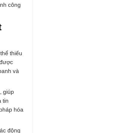
ành công
t
thể thiếu
ã được
oanh và
, giúp
 tin
 pháp hóa
tác động