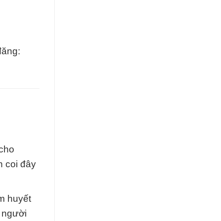
đăng:
 cho
n coi đây
âm huyết
ó người