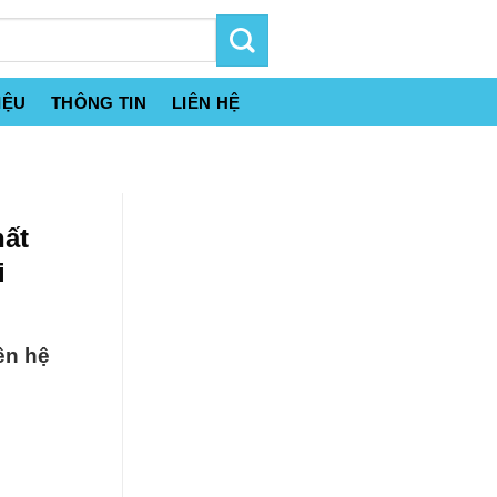
IỆU
THÔNG TIN
LIÊN HỆ
hất
i
ên hệ