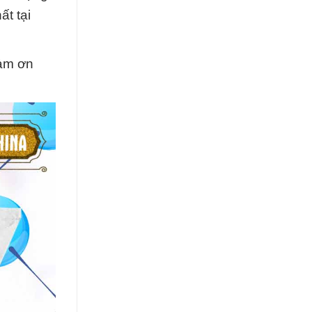
ất tại
cảm ơn