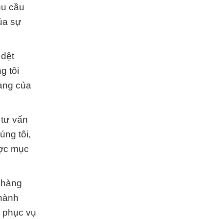
hu cầu
ủa sự
 dệt
g tôi
àng của
 tư vấn
úng tôi,
ược mục
 hàng
 hành
i phục vụ