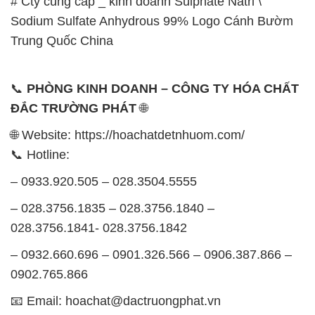
# Cty cung cấp _ kinh doanh Sulphate Natri \
Sodium Sulfate Anhydrous 99% Logo Cánh Bườm
Trung Quốc China
📞
PHÒNG KINH DOANH – CÔNG TY HÓA CHẤT
ĐẮC TRƯỜNG PHÁT
🌐
🌐 Website: https://hoachatdetnhuom.com/
📞 Hotline:
– 0933.920.505 – 028.3504.5555
– 028.3756.1835 – 028.3756.1840 –
028.3756.1841- 028.3756.1842
– 0932.660.696 – 0901.326.566 – 0906.387.866 –
0902.765.866
📧 Email: hoachat@dactruongphat.vn