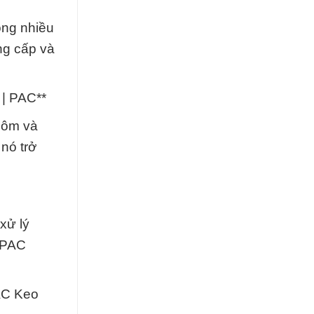
ong nhiều
ng cấp và
 | PAC**
hôm và
nó trở
xử lý
 PAC
AC Keo