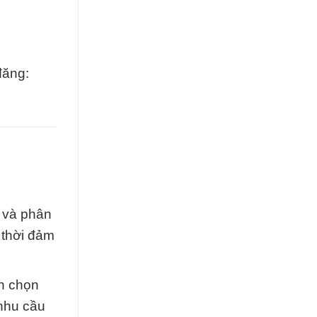
đăng:
 và phân
 thời đảm
nh chọn
 nhu cầu