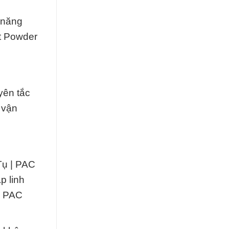
 năng
ất Powder
yên tắc
 vận
Tụ | PAC
p linh
| PAC