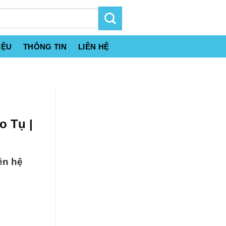
IỆU
THÔNG TIN
LIÊN HỆ
o Tụ |
ên hệ