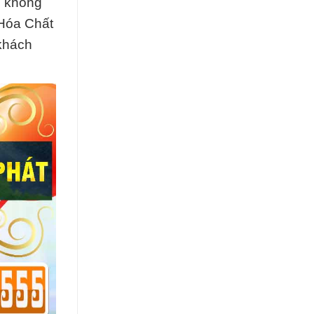
n không
 Hóa Chất
khách