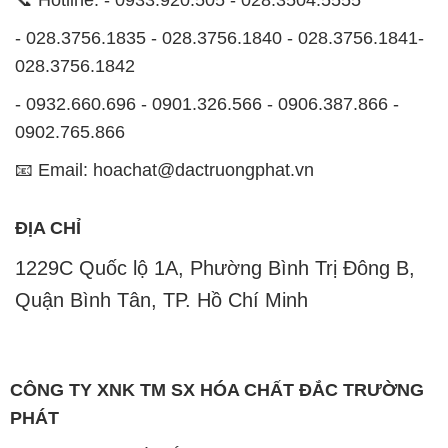
📞 Hotline: - 0933.920.505 - 028.3504.5555
- 028.3756.1835 - 028.3756.1840 - 028.3756.1841-
028.3756.1842
- 0932.660.696 - 0901.326.566 - 0906.387.866 -
0902.765.866
📧 Email: hoachat@dactruongphat.vn
ĐỊA CHỈ
1229C Quốc lộ 1A, Phường Bình Trị Đông B,
Quận Bình Tân, TP. Hồ Chí Minh
CÔNG TY XNK TM SX HÓA CHẤT ĐẮC TRƯỜNG
PHÁT