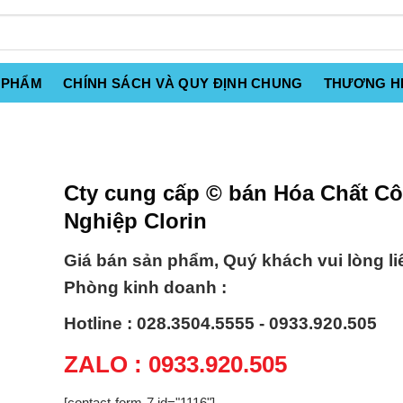
 PHẨM
CHÍNH SÁCH VÀ QUY ĐỊNH CHUNG
THƯƠNG H
Cty cung cấp © bán Hóa Chất C
Nghiệp Clorin
Giá bán sản phẩm, Quý khách vui lòng li
Phòng kinh doanh :
Hotline : 028.3504.5555 - 0933.920.505
ZALO : 0933.920.505
[contact-form-7 id="1116"]