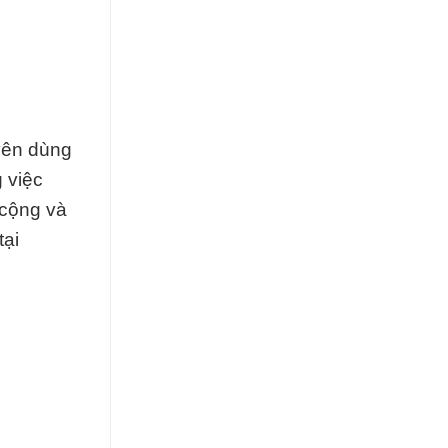
yên dùng
 việc
 cộng và
tại