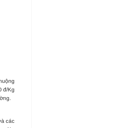
chuộng
0 đ/Kg
ường.
và các