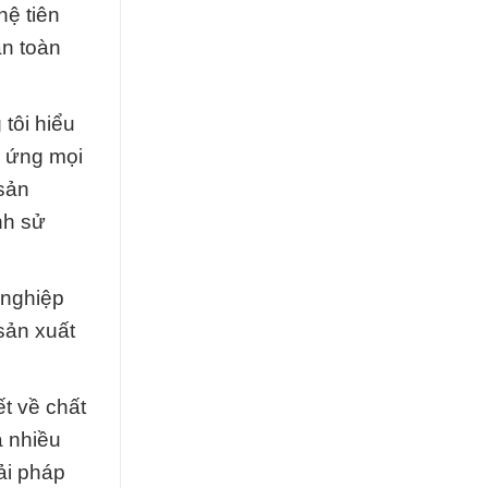
hệ tiên
an toàn
tôi hiểu
p ứng mọi
sản
nh sử
 nghiệp
sản xuất
t về chất
a nhiều
iải pháp