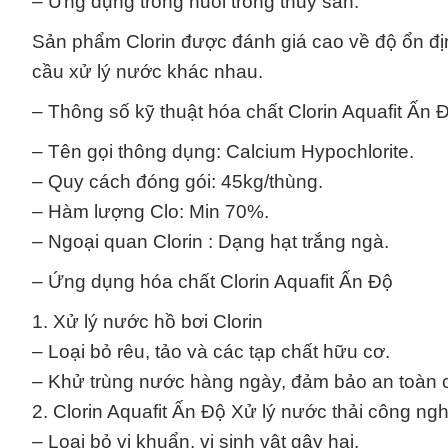
– Ứng dụng trong nuôi trồng thủy sản.
Sản phẩm Clorin được đánh giá cao về độ ổn địn
cầu xử lý nước khác nhau.
– Thông số kỹ thuật hóa chất Clorin Aquafit Ấn
– Tên gọi thông dụng: Calcium Hypochlorite.
– Quy cách đóng gói: 45kg/thùng.
– Hàm lượng Clo: Min 70%.
– Ngoại quan Clorin : Dạng hạt trắng ngà.
– Ứng dụng hóa chất Clorin Aquafit Ấn Độ
1. Xử lý nước hồ bơi Clorin
– Loại bỏ rêu, tảo và các tạp chất hữu cơ.
– Khử trùng nước hàng ngày, đảm bảo an toàn c
2. Clorin Aquafit Ấn Độ Xử lý nước thải công ngh
– Loại bỏ vi khuẩn, vi sinh vật gây hại.