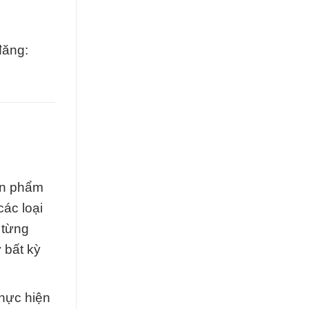
đăng:
ản phẩm
ác loại
 từng
 bất kỳ
thực hiện