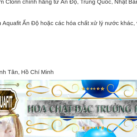
m Clorin chính hãng từ Ấn Độ, Trung Quốc, Nhật Bả
in Aquafit Ấn Độ hoặc các hóa chất xử lý nước khác, 
ình Tân, Hồ Chí Minh