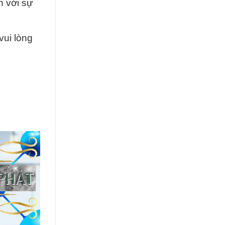
n với sự
vui lòng