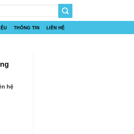
IỆU
THÔNG TIN
LIÊN HỆ
ông
ên hệ