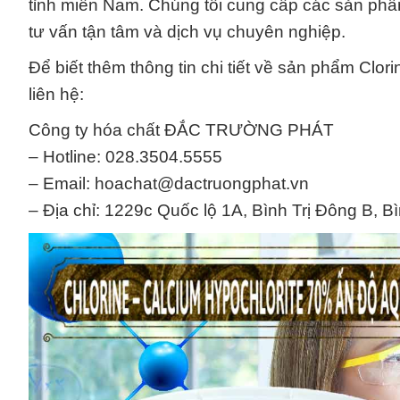
tỉnh miền Nam. Chúng tôi cung cấp các sản phẩ
tư vấn tận tâm và dịch vụ chuyên nghiệp.
Để biết thêm thông tin chi tiết về sản phẩm Clor
liên hệ:
Công ty hóa chất ĐẮC TRƯỜNG PHÁT
– Hotline: 028.3504.5555
– Email: hoachat@dactruongphat.vn
– Địa chỉ: 1229c Quốc lộ 1A, Bình Trị Đông B, B