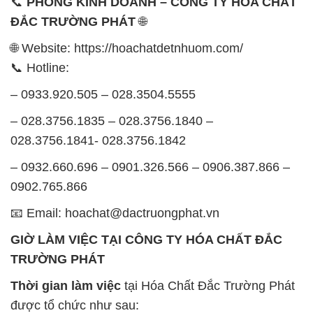
📞
PHÒNG KINH DOANH – CÔNG TY HÓA CHẤT
ĐẮC TRƯỜNG PHÁT
🌐
🌐 Website: https://hoachatdetnhuom.com/
📞 Hotline:
– 0933.920.505 – 028.3504.5555
– 028.3756.1835 – 028.3756.1840 –
028.3756.1841- 028.3756.1842
– 0932.660.696 – 0901.326.566 – 0906.387.866 –
0902.765.866
📧 Email: hoachat@dactruongphat.vn
GIỜ LÀM VIỆC TẠI CÔNG TY HÓA CHẤT ĐẮC
TRƯỜNG PHÁT
Thời gian làm việc
tại Hóa Chất Đắc Trường Phát
được tổ chức như sau: