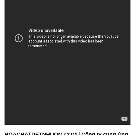
HOACHATDETNHUOM.COM | Công ty cung ứng