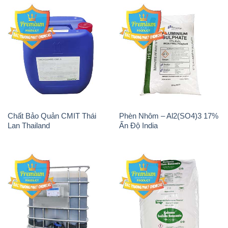
Chất tạo bọt Las P Tico Tank
Sodium Benzoate – Mốc Bột
IBC Bồn Việt Nam
Kalama Food Grade Mỹ Usa