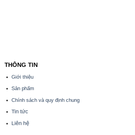
Tin tức
Liên hệ
📞
PHÒNG KINH DOANH - CÔNG TY HÓA CHẤT
ĐẮC TRƯỜNG PHÁT
🌐
🌐 Website: https://hoachatdetnhuom.com/
📞 Hotline: - 0933.920.505 - 028.3504.5555
- 028.3756.1835 - 028.3756.1840 - 028.3756.1841-
028.3756.1842
- 0932.660.696 - 0901.326.566 - 0906.387.866 -
0902.765.866
📧 Email: hoachat@dactruongphat.vn