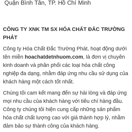
Công ty chúng tôi hiện cung cấp những sản phẩm
hóa chất chất lượng cao với giá thành hợp lý, nhằm
đảm bảo sự thành công của khách hàng.
Uy tín là một trong những nguyên tắc quan trọng
trong hoạt động kinh doanh của chúng tôi. Chúng tôi
luôn ý thức rằng những sản phẩm mà chúng tôi cung
cấp cần phải đáp ứng tiêu chuẩn chất lượng cao, làm
hài lòng đối tác. Đồng thời, chúng tôi cố gắng duy trì
mức giá hợp lý, tạo điều kiện phát triển và sự tồn tại
lâu dài cho cả hai bên.
Công ty Hóa Chất Đắc Trường Phát đáp ứng đa
dạng các nhu cầu về hóa chất, phục vụ cho tất cả
các ngành nghề và lĩnh vực sản xuất khác nhau tại
TP. Hồ Chí Minh. Sứ mệnh của chúng tôi là cung cấp
và phân phối những sản phẩm hóa chất đảm bảo
chất lượng và giá thành tốt nhất trên thị trường.