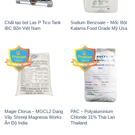
Magie Clorua – MGCL2 Dạng
PAC – Polyaluminium
Vảy Shreeji Magnesia Works
Chloride 31% Thái Lan
Ấn Độ India
Thailand
Tẩy Đường – NA2S2O4
Thuốc Tím – KMNO4 Black
Guangdi Maoming Thùng
Diamond Ấn Độ India
Xám Trung Quốc China