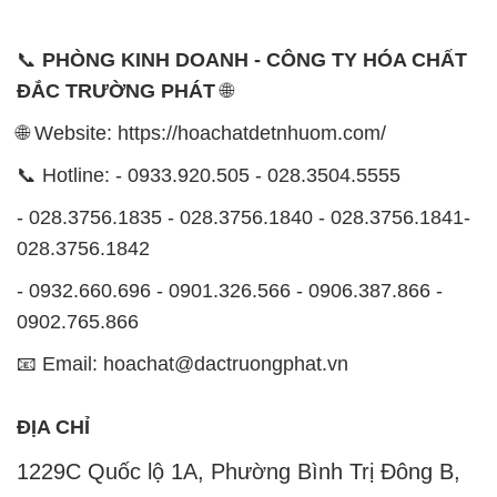
ĐỊA CHỈ
1229C Quốc lộ 1A, Phường Bình Trị Đông B,
Quận Bình Tân, TP. Hồ Chí Minh
CÔNG TY XNK TM SX HÓA CHẤT ĐẮC TRƯỜNG
PHÁT
Công ty Hóa Chất Đắc Trường Phát, hoạt động dưới
tên miền
hoachatdetnhuom.com
, là đơn vị chuyên
kinh doanh và phân phối các loại hóa chất công
nghiệp đa dạng, nhằm đáp ứng nhu cầu sử dụng của
khách hàng một cách tốt nhất.
Chúng tôi cam kết mang đến sự hài lòng và đáp ứng
mọi nhu cầu của khách hàng với tiêu chí hàng đầu.