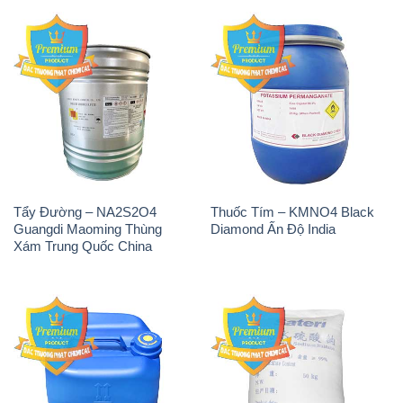
H2O2 – Hydrogen Peroxide
Sodium Sulphate – Muối
50% Taekwang Hàn Quốc
Sunfat Na2SO4 Sateri Trung
Korea
Quốc China