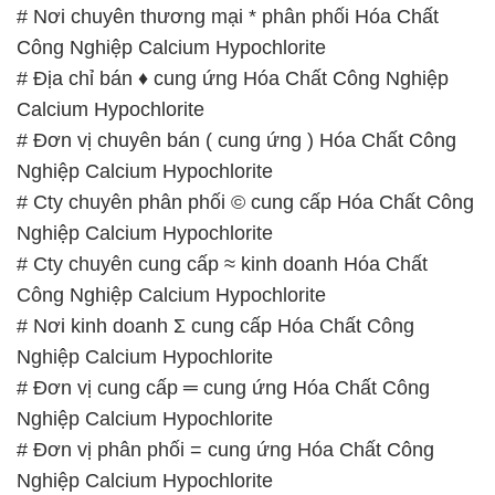
Nghiệp Calcium Hypochlorite
# Đơn vị phân phối = cung ứng Hóa Chất Công
Nghiệp Calcium Hypochlorite
# Công ty chuyên thương mại φ cung cấp Hóa Chất
Công Nghiệp Calcium Hypochlorite
📞
PHÒNG KINH DOANH – CÔNG TY HÓA CHẤT
ĐẮC TRƯỜNG PHÁT
🌐
🌐 Website: https://hoachatdetnhuom.com/
📞 Hotline:
– 0933.920.505 – 028.3504.5555
– 028.3756.1835 – 028.3756.1840 –
028.3756.1841- 028.3756.1842
– 0932.660.696 – 0901.326.566 – 0906.387.866 –