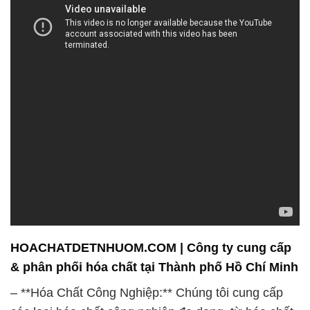
& phân phối hóa chất tại Thành phố Hồ Chí Minh
– **Hóa Chất Công Nghiệp:** Chúng tôi cung cấp
các loại hóa chất công nghiệp đa dạng, từ hóa chất
chế biến thực phẩm, hóa chất dùng trong sản xuất
và gia công kim loại, đến hóa chất cho ngành công
nghiệp dầu khí và năng lượng. Sản phẩm của
chúng tôi đáp ứng các tiêu chuẩn chất lượng cao
nhất để đảm bảo an toàn và hiệu suất trong quá
trình sản xuất.
– **Hóa Chất Nông Nghiệp:** Sự phát triển của
ngành nông nghiệp đóng một vai trò quan trọng
trong việc cung cấp thực phẩm cho dân số đang
tăng lên. Chúng tôi cung cấp các loại hóa chất nông
nghiệp chất lượng cao, giúp nâng cao năng suất và
bảo vệ cây trồng khỏi sâu bệnh, côn trùng và cỏ dại.