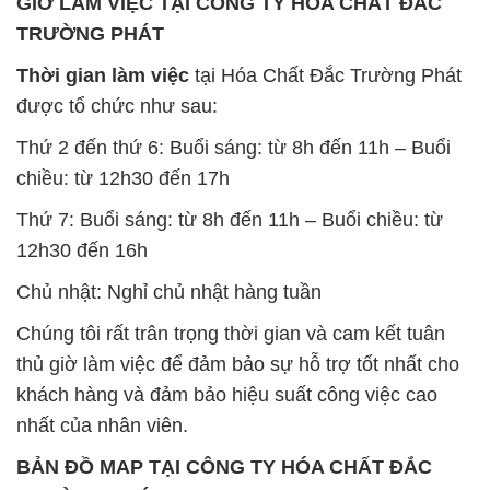
nhất của nhân viên.
BẢN ĐỒ MAP TẠI CÔNG TY HÓA CHẤT ĐẮC
TRƯỜNG PHÁT
ĐỊA CHỈ: 1229C Quốc lộ 1A, Phường Bình Trị
Đông B, Quận Bình Tân, Sài Gòn TP. Hồ Chí
Minh