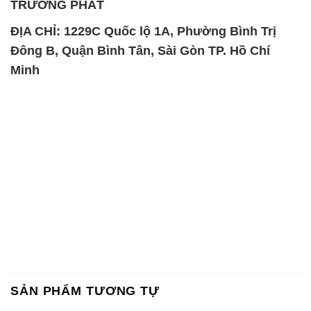
SẢN PHẨM TƯƠNG TỰ
Chất Bảo Quản CMIT Thái
Phèn Nhôm – Al2(SO4)3 17%
Lan Thailand
Ấn Độ India