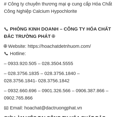
0902.765.866
📧 Email: hoachat@dactruongphat.vn
GIỜ LÀM VIỆC TẠI CÔNG TY HÓA CHẤT ĐẮC
TRƯỜNG PHÁT
Thời gian làm việc
tại Hóa Chất Đắc Trường Phát
được tổ chức như sau:
Thứ 2 đến thứ 6: Buổi sáng: từ 8h đến 11h – Buổi
chiều: từ 12h30 đến 17h
Thứ 7: Buổi sáng: từ 8h đến 11h – Buổi chiều: từ
12h30 đến 16h
Chủ nhật: Nghỉ chủ nhật hàng tuần
Chúng tôi rất trân trọng thời gian và cam kết tuân
thủ giờ làm việc để đảm bảo sự hỗ trợ tốt nhất cho
khách hàng và đảm bảo hiệu suất công việc cao