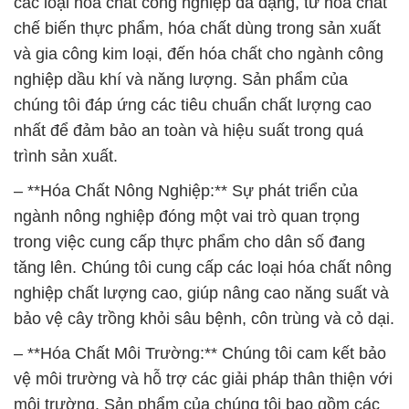
– **Hóa Chất Môi Trường:** Chúng tôi cam kết bảo
vệ môi trường và hỗ trợ các giải pháp thân thiện với
môi trường. Sản phẩm của chúng tôi bao gồm các
loại hóa chất xử lý nước, hóa chất làm sạch môi
trường và hóa chất tái sử dụng. Chúng tôi tin rằng
sự phát triển bền vững không thể thiếu sự bảo vệ
môi trường.
Chúng tôi tự hào về việc phục vụ cộng đồng và
ngành công nghiệp với những sản phẩm và dịch vụ
hóa chất chất lượng cao. Đừng ngần ngại liên hệ
với chúng tôi để biết thêm về cách chúng tôi có thể
giúp đỡ bạn trong các dự án của bạn. Công ty Hóa
chất Đắc Trường Phát luôn sẵn sàng hỗ trợ và đồng
hành với bạn trong hành trình của bạn.
# Nơi kinh doanh ε bán Hóa Chất Công Nghiệp