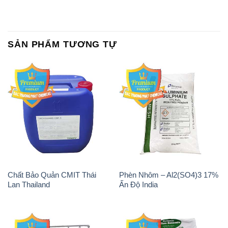
SẢN PHẨM TƯƠNG TỰ
Chất Bảo Quản CMIT Thái
Phèn Nhôm – Al2(SO4)3 17%
Lan Thailand
Ấn Độ India