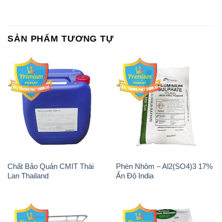
SẢN PHẨM TƯƠNG TỰ
Chất Bảo Quản CMIT Thái
Phèn Nhôm – Al2(SO4)3 17%
Lan Thailand
Ấn Độ India