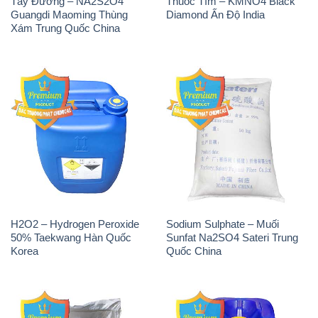
Tẩy Đường – NA2S2O4
Thuốc Tím – KMNO4 Black
Guangdi Maoming Thùng
Diamond Ấn Độ India
Xám Trung Quốc China
H2O2 – Hydrogen Peroxide
Sodium Sulphate – Muối
50% Taekwang Hàn Quốc
Sunfat Na2SO4 Sateri Trung
Korea
Quốc China