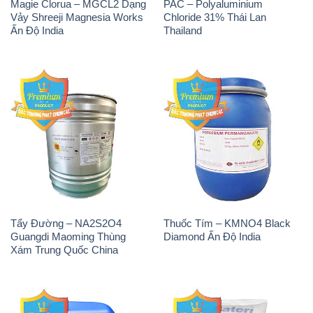
Magie Clorua – MGCL2 Dạng
PAC – Polyaluminium
Vảy Shreeji Magnesia Works
Chloride 31% Thái Lan
Ấn Độ India
Thailand
Tẩy Đường – NA2S2O4
Thuốc Tím – KMNO4 Black
Guangdi Maoming Thùng
Diamond Ấn Độ India
Xám Trung Quốc China