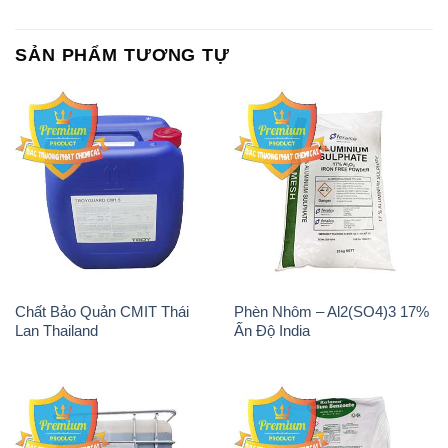
SẢN PHẨM TƯƠNG TỰ
Chất Bảo Quản CMIT Thái
Phèn Nhôm – Al2(SO4)3 17%
Lan Thailand
Ấn Độ India