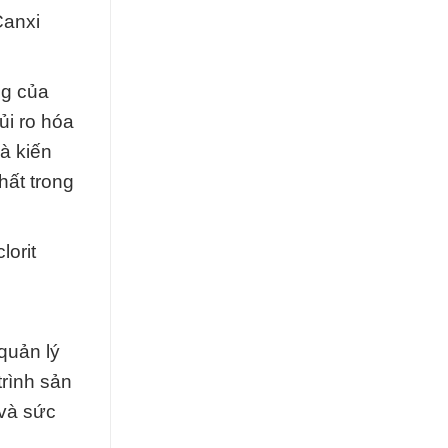
Canxi
ng của
ủi ro hóa
à kiến
hất trong
lorit
quản lý
trình sản
 và sức