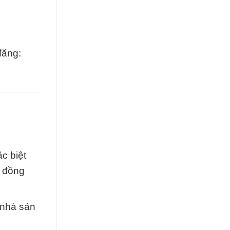
đăng:
c biệt
t đồng
 nhà sản