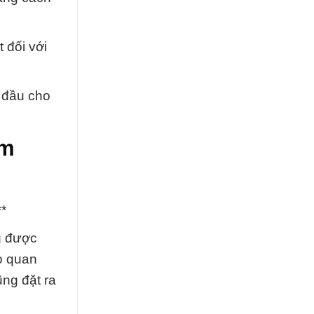
 đối với
g đầu cho
um
**
g được
ò quan
ng đặt ra