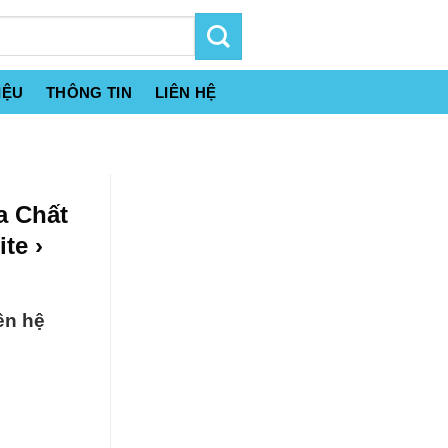
IỆU
THÔNG TIN
LIÊN HỆ
a Chất
te ›
ên hệ