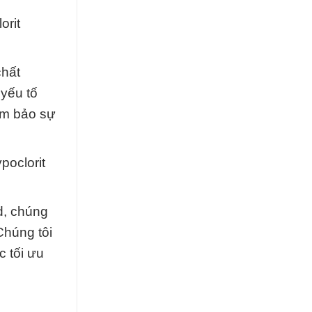
orit
chất
 yếu tố
ảm bảo sự
poclorit
d, chúng
Chúng tôi
c tối ưu