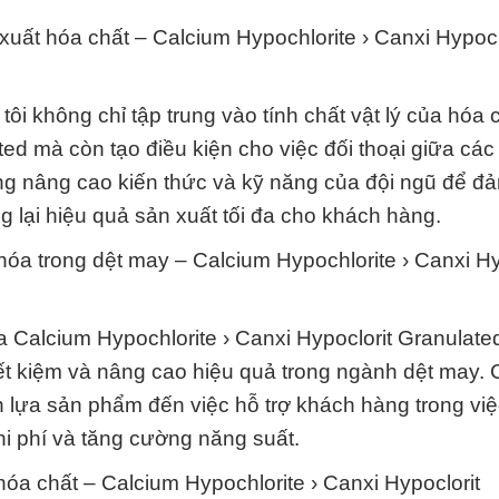
n xuất hóa chất – Calcium Hypochlorite › Canxi Hypocl
ôi không chỉ tập trung vào tính chất vật lý của hóa 
ed mà còn tạo điều kiện cho việc đối thoại giữa các
ừng nâng cao kiến thức và kỹ năng của đội ngũ để đ
g lại hiệu quả sản xuất tối đa cho khách hàng.
khóa trong dệt may – Calcium Hypochlorite › Canxi Hy
ủa Calcium Hypochlorite › Canxi Hypoclorit Granulate
tiết kiệm và nâng cao hiệu quả trong ngành dệt may. 
n lựa sản phẩm đến việc hỗ trợ khách hàng trong việ
chi phí và tăng cường năng suất.
 hóa chất – Calcium Hypochlorite › Canxi Hypoclorit