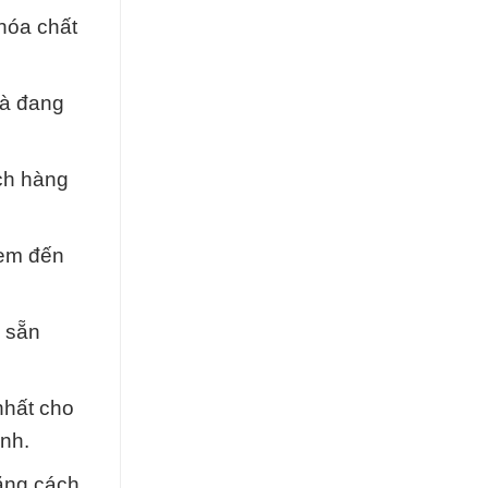
hóa chất
và đang
ách hàng
đem đến
n sẵn
nhất cho
nh.
ằng cách