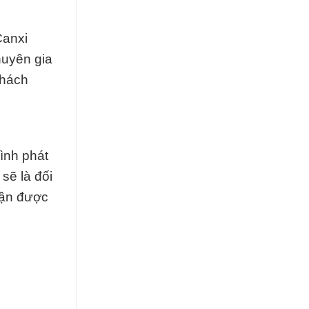
Canxi
huyên gia
khách
ình phát
sẽ là đối
hận được