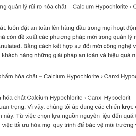
g quản lý rủi ro hóa chất – Calcium Hypochlorite › 
t, luôn đặt an toàn lên hàng đầu trong mọi hoạt độ
à còn đề xuất các phương pháp mới trong quản lý r
ranulated. Bằng cách kết hợp sự đổi mới công nghệ v
 khách hàng những giải pháp an toàn và hiệu quả n
phẩm hóa chất – Calcium Hypochlorite › Canxi Hypoc
a hóa chất Calcium Hypochlorite › Canxi Hypoclorit
uan trọng. Vì vậy, chúng tôi áp dụng các chiến lược 
m này. Từ việc chọn lựa nguồn nguyên liệu đến quá 
o việc tối ưu hóa mọi quy trình để bảo vệ môi trường