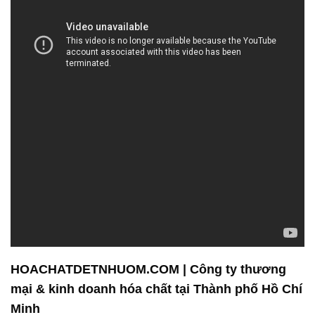
HOACHATDETNHUOM.COM | Công ty thương
mại & kinh doanh hóa chất tại Thành phố Hồ Chí
Minh
Công ty Hóa chất Đắc Trường Phát tự hào là một
đối tác đáng tin cậy trong lĩnh vực cung cấp hóa
chất công nghiệp chất lượng cao. Chúng tôi đặt
mục tiêu là cung cấp các sản phẩm hóa chất đa