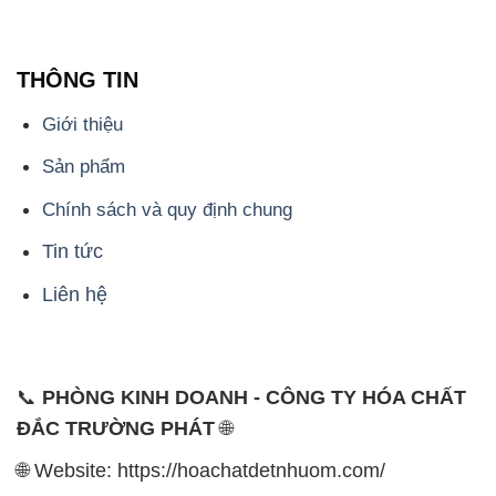
Sản phẩm
Chính sách và quy định chung
Tin tức
Liên hệ
📞
PHÒNG KINH DOANH - CÔNG TY HÓA CHẤT
ĐẮC TRƯỜNG PHÁT
🌐
🌐 Website: https://hoachatdetnhuom.com/
📞 Hotline: - 0933.920.505 - 028.3504.5555
- 028.3756.1835 - 028.3756.1840 - 028.3756.1841-
028.3756.1842
- 0932.660.696 - 0901.326.566 - 0906.387.866 -