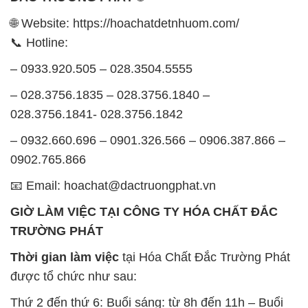
– 028.3756.1835 – 028.3756.1840 –
028.3756.1841- 028.3756.1842
– 0932.660.696 – 0901.326.566 – 0906.387.866 –
0902.765.866
📧 Email: hoachat@dactruongphat.vn
GIỜ LÀM VIỆC TẠI CÔNG TY HÓA CHẤT ĐẮC
TRƯỜNG PHÁT
Thời gian làm việc
tại Hóa Chất Đắc Trường Phát
được tổ chức như sau:
Thứ 2 đến thứ 6: Buổi sáng: từ 8h đến 11h – Buổi
chiều: từ 12h30 đến 17h
Thứ 7: Buổi sáng: từ 8h đến 11h – Buổi chiều: từ
12h30 đến 16h