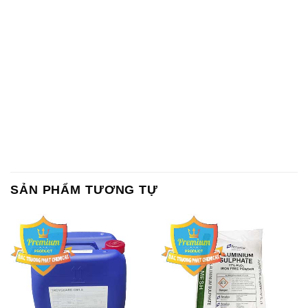
SẢN PHẨM TƯƠNG TỰ
Chất Bảo Quản CMIT Thái
Phèn Nhôm – Al2(SO4)3 17%
Lan Thailand
Ấn Độ India