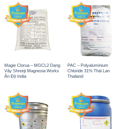
Magie Clorua – MGCL2 Dạng
PAC – Polyaluminium
Vảy Shreeji Magnesia Works
Chloride 31% Thái Lan
Ấn Độ India
Thailand
Tẩy Đường – NA2S2O4
Thuốc Tím – KMNO4 Black
Guangdi Maoming Thùng
Diamond Ấn Độ India