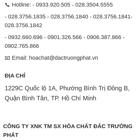
0902.765.866
📧 Email: hoachat@dactruongphat.vn
ĐỊA CHỈ
1229C Quốc lộ 1A, Phường Bình Trị Đông B,
Quận Bình Tân, TP. Hồ Chí Minh
CÔNG TY XNK TM SX HÓA CHẤT ĐẮC TRƯỜNG
PHÁT
Công ty Hóa Chất Đắc Trường Phát, hoạt động dưới
tên miền
hoachatdetnhuom.com
, là đơn vị chuyên
kinh doanh và phân phối các loại hóa chất công
nghiệp đa dạng, nhằm đáp ứng nhu cầu sử dụng của