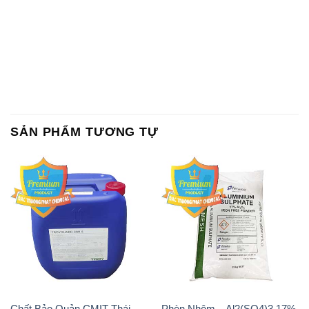
SẢN PHẨM TƯƠNG TỰ
Chất Bảo Quản CMIT Thái
Phèn Nhôm – Al2(SO4)3 17%