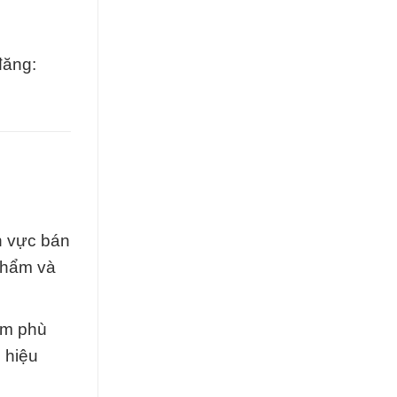
đăng:
h vực bán
 phẩm và
ẩm phù
 hiệu