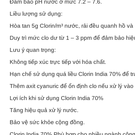
Đảm bảo pH nước ở mức 7.2 – 7.6.
Liều lượng sử dụng:
Hòa tan 5g Clorin/m³ nước, rải đều quanh hồ và 
Duy trì mức clo dư từ 1 – 3 ppm để đảm bảo hiệ
Lưu ý quan trọng:
Không tiếp xúc trực tiếp với hóa chất.
Hạn chế sử dụng quá liều Clorin India 70% để t
Thêm axit cyanuric để ổn định clo nếu xử lý vào
Lợi ích khi sử dụng Clorin India 70%
Tăng hiệu quả xử lý nước.
Bảo vệ sức khỏe cộng đồng.
Clorin India 70% Phù hợp cho nhiều ngành công