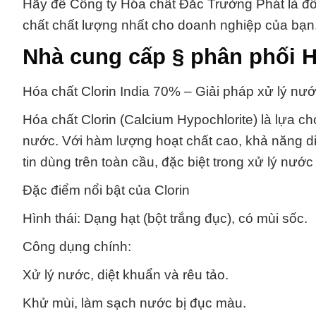
Hãy để Công ty Hóa chất Đắc Trường Phát là đố
chất chất lượng nhất cho doanh nghiệp của bạn
Nhà cung cấp § phân phối H
Hóa chất Clorin India 70% – Giải pháp xử lý nư
Hóa chất Clorin (Calcium Hypochlorite) là lựa 
nước. Với hàm lượng hoạt chất cao, khả năng d
tin dùng trên toàn cầu, đặc biệt trong xử lý nướ
Đặc điểm nổi bật của Clorin
Hình thái: Dạng hạt (bột trắng đục), có mùi sốc.
Công dụng chính:
Xử lý nước, diệt khuẩn và rêu tảo.
Khử mùi, làm sạch nước bị đục màu.