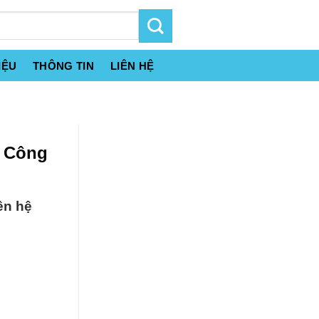
IỆU
THÔNG TIN
LIÊN HỆ
t Công
ên hệ