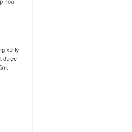
áp hóa
ng xử lý
đã được
hẩm.