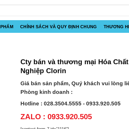
 PHẨM
CHÍNH SÁCH VÀ QUY ĐỊNH CHUNG
THƯƠNG H
Cty bán và thương mại Hóa Chấ
Nghiệp Clorin
Giá bán sản phẩm, Quý khách vui lòng li
Phòng kinh doanh :
Hotline : 028.3504.5555 - 0933.920.505
ZALO : 0933.920.505
[contact-form-7 id="1116"]