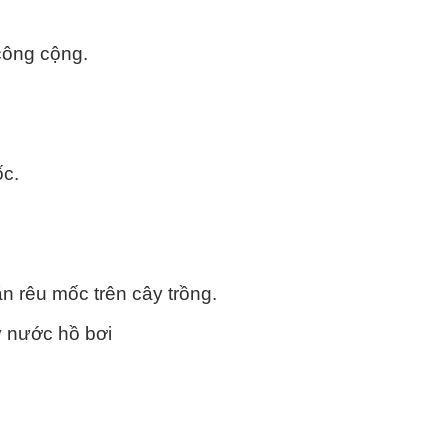
 công cộng.
ốc.
n rêu mốc trên cây trồng.
ý nước hồ bơi