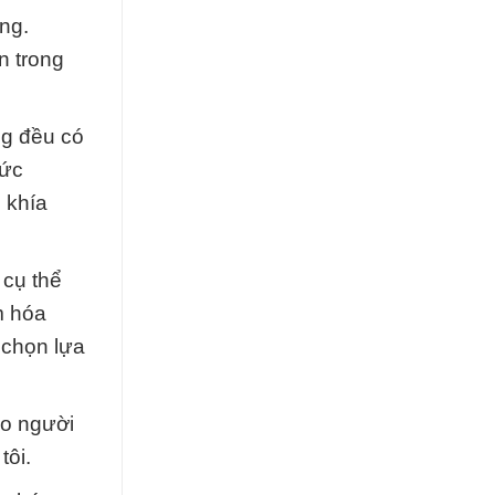
ng.
ạn trong
ng đều có
hức
 khía
 cụ thể
m hóa
 chọn lựa
ho người
tôi.