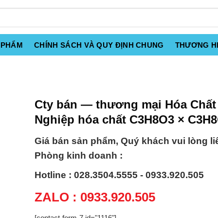
 PHẨM
CHÍNH SÁCH VÀ QUY ĐỊNH CHUNG
THƯƠNG H
Cty bán — thương mại Hóa Chất
Nghiệp hóa chất C3H8O3 × C3H
Giá bán sản phẩm, Quý khách vui lòng li
Phòng kinh doanh :
Hotline : 028.3504.5555 - 0933.920.505
ZALO : 0933.920.505
[contact-form-7 id="1116"]