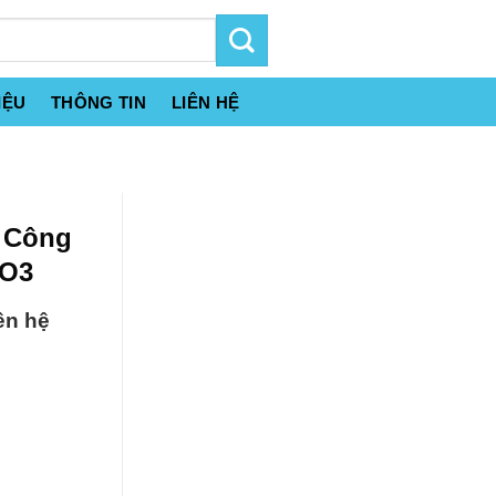
IỆU
THÔNG TIN
LIÊN HỆ
 Công
8O3
ên hệ