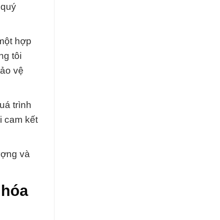
 quý
một hợp
ng tôi
bảo vệ
uá trình
i cam kết
ượng và
 hóa