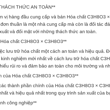
I THÁCH THỨC AN TOÀN**
đơn vị hàng đầu cung cấp và bán Hóa chất C3H8O3
đơn thuần là một nhà cung cấp mà còn là đối tác đá
 xuất và đối mặt với những thách thức an toàn.
trữ Hóa chất C3H8O3 × C3H8O3**
ệc lưu trữ hóa chất một cách an toàn và hiệu quả. Đ
à kinh nghiệm mới nhất về cách lưu trữ hóa chất C3
iểu rủi ro và đảm bảo an toàn cho môi trường và nh
ính của Hóa chất C3H8O3 × C3H8O3**
iển các thành phần chính của Hóa chất C3H8O3 × C3
t và hiệu quả nhất trong quy trình sản xuất của b
ành công nghiệp**