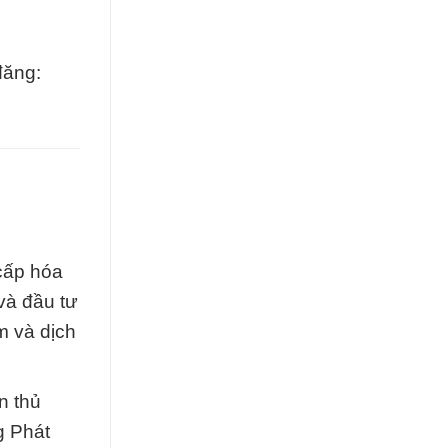
đăng:
 cấp hóa
và đầu tư
m và dịch
n thủ
g Phát