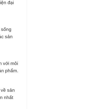
iện đại
c sống
ác sản
m với môi
sản phẩm.
 về sản
àn nhất