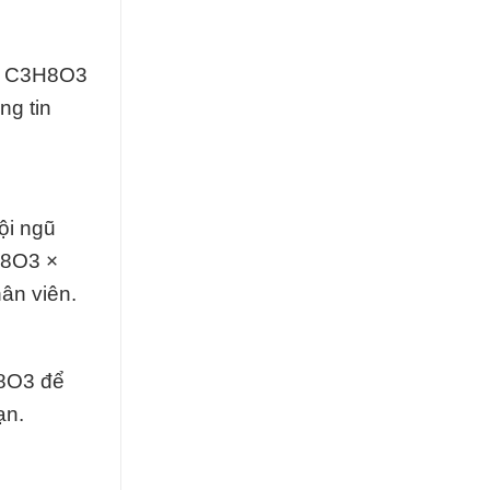
 × C3H8O3
ng tin
ội ngũ
H8O3 ×
ân viên.
H8O3 để
ạn.