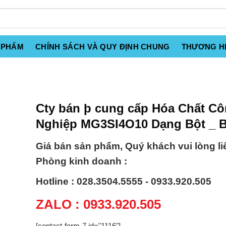
 PHẨM
CHÍNH SÁCH VÀ QUY ĐỊNH CHUNG
THƯƠNG H
Cty bán þ cung cấp Hóa Chất C
Nghiệp MG3SI4O10 Dạng Bột _ B
Giá bán sản phẩm, Quý khách vui lòng li
Phòng kinh doanh :
Hotline : 028.3504.5555 - 0933.920.505
ZALO : 0933.920.505
[contact-form-7 id="1116"]