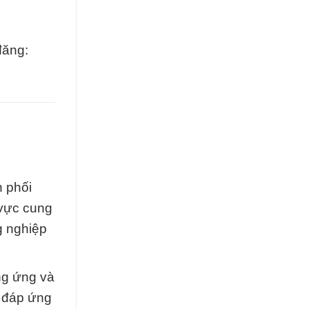
đăng:
 phối
 vực cung
g nghiệp
ung ứng và
 đáp ứng