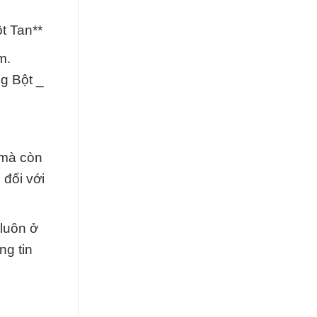
t Tan**
m.
g Bột _
 mà còn
đối với
 luôn ở
ng tin