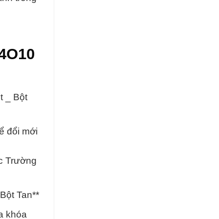
I4O10
 _ Bột
ể đổi mới
c Trường
Bột Tan**
a khóa