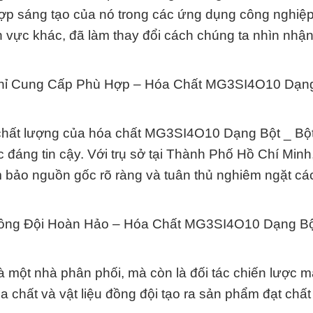
ợp sáng tạo của nó trong các ứng dụng công nghiệ
h vực khác, đã làm thay đổi cách chúng ta nhìn nhận
 Chỉ Cung Cấp Phù Hợp – Hóa Chất MG3SI4O10 Dạng
chất lượng của hóa chất MG3SI4O10 Dạng Bột _ Bột
 đáng tin cậy. Với trụ sở tại Thành Phố Hồ Chí Minh
 bảo nguồn gốc rõ ràng và tuân thủ nghiêm ngặt các
Đồng Đội Hoàn Hảo – Hóa Chất MG3SI4O10 Dạng Bộ
 một nhà phân phối, mà còn là đối tác chiến lược 
 chất và vật liệu đồng đội tạo ra sản phẩm đạt chấ