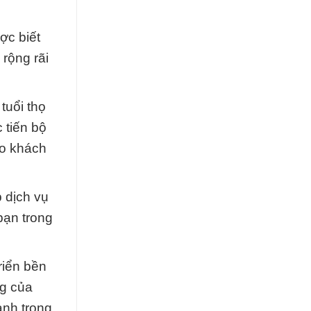
ợc biết
rộng rãi
tuổi thọ
 tiến bộ
ho khách
 dịch vụ
bạn trong
riển bền
ng của
ành trong