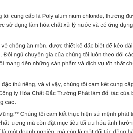
ôi cung cấp là Poly aluminium chloride, thường đư
c sử dụng làm hóa chất xử lý nước và có ứng dụng 
vệ chống ăn mòn, được thiết kế đặc biệt để kéo dài 
ị. Đội ngũ chuyên gia của chúng tôi luôn theo dõi các
tôi mang đến những sản phẩm và dịch vụ tốt nhất c
ặc thù riêng, và vì vậy, chúng tôi cam kết cung cấp
Công ty Hóa Chất Đắc Trường Phát làm đối tác của 
g cao.
ững:** Chúng tôi cam kết thực hiện sứ mệnh phát t
chất lượng mà còn đặt mục tiêu tối ưu hóa ảnh hưở
ỉ là một doanh nghiệp, mà còn là một đối tác đồng h