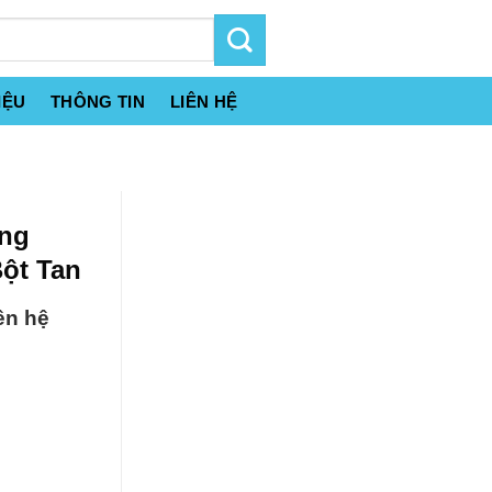
IỆU
THÔNG TIN
LIÊN HỆ
ông
ột Tan
ên hệ