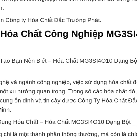
n.
ọn Công ty Hóa Chất Đắc Trường Phát.
i Hóa Chất Công Nghiệp MG3S
 Tạo Bạn Nên Biết – Hóa Chất MG3SI4O10 Dạng Bột
ghệ và ngành công nghiệp, việc sử dụng hóa chất đ
một xu hướng quan trọng. Trong số các hóa chất đó,
cung ổn định và tin cậy được Công Ty Hóa Chất Đắ
Minh.
Dụng Hóa Chất – Hóa Chất MG3SI4O10 Dạng Bột _ 
chỉ là một thành phần thông thường, mà còn là chì