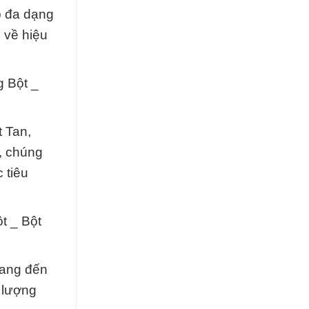
p đa dạng
 về hiệu
 Bột _
 Tan,
, chúng
 tiêu
t _ Bột
mang đến
t lượng