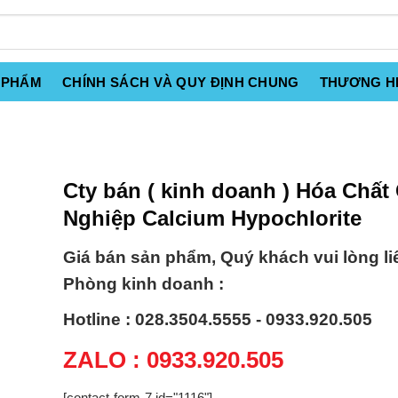
 PHẨM
CHÍNH SÁCH VÀ QUY ĐỊNH CHUNG
THƯƠNG H
Cty bán ( kinh doanh ) Hóa Chất
Nghiệp Calcium Hypochlorite
Giá bán sản phẩm, Quý khách vui lòng li
Phòng kinh doanh :
Hotline : 028.3504.5555 - 0933.920.505
ZALO : 0933.920.505
[contact-form-7 id="1116"]