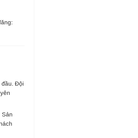
đăng:
 đầu. Đội
uyên
. Sản
khách