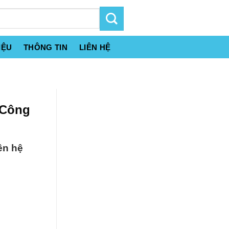
IỆU
THÔNG TIN
LIÊN HỆ
 Công
ên hệ