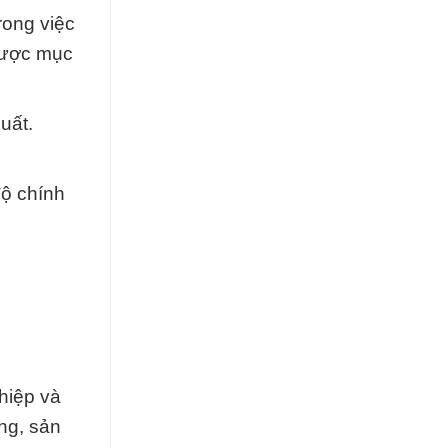
rong việc
 được mục
uất.
độ chính
hiệp và
ng, sản