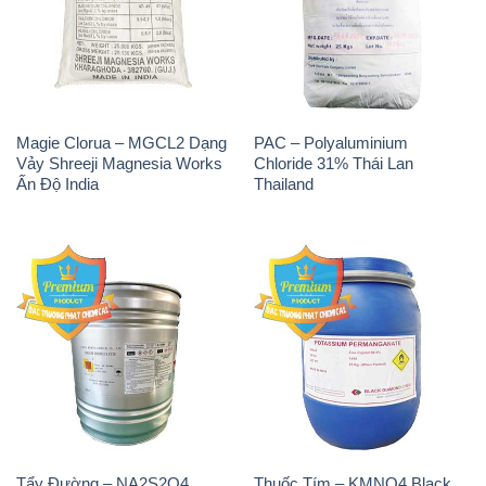
Magie Clorua – MGCL2 Dạng
PAC – Polyaluminium
Vảy Shreeji Magnesia Works
Chloride 31% Thái Lan
Ấn Độ India
Thailand
Tẩy Đường – NA2S2O4
Thuốc Tím – KMNO4 Black