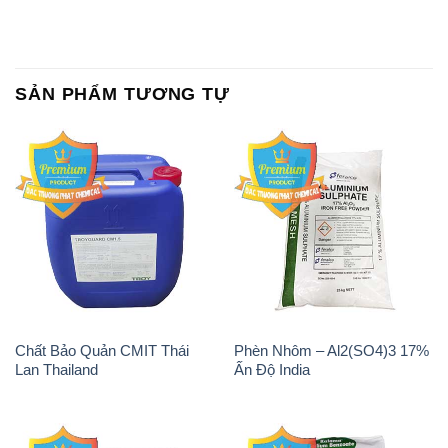
SẢN PHẨM TƯƠNG TỰ
Chất Bảo Quản CMIT Thái
Phèn Nhôm – Al2(SO4)3 17%
Lan Thailand
Ấn Độ India