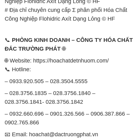
📞
PHÒNG KINH DOANH – CÔNG TY HÓA CHẤT
ĐẮC TRƯỜNG PHÁT
🌐
🌐 Website: https://hoachatdetnhuom.com/
📞 Hotline:
– 0933.920.505 – 028.3504.5555
– 028.3756.1835 – 028.3756.1840 –
028.3756.1841- 028.3756.1842
– 0932.660.696 – 0901.326.566 – 0906.387.866 –
0902.765.866
📧 Email: hoachat@dactruongphat.vn
GIỜ LÀM VIỆC TẠI CÔNG TY HÓA CHẤT ĐẮC
TRƯỜNG PHÁT
Thời gian làm việc
tại Hóa Chất Đắc Trường Phát
được tổ chức như sau: