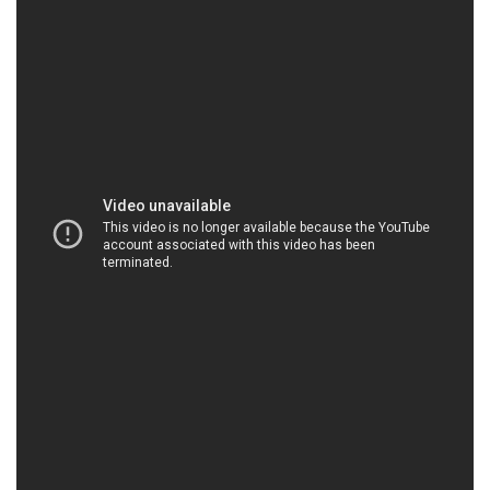
HOACHATDETNHUOM.COM | Công ty thương
mại & kinh doanh hóa chất tại Thành phố Hồ Chí