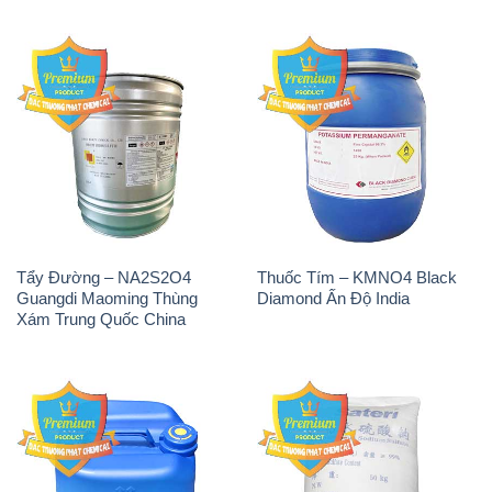
Tẩy Đường – NA2S2O4
Thuốc Tím – KMNO4 Black
Guangdi Maoming Thùng
Diamond Ấn Độ India
Xám Trung Quốc China
H2O2 – Hydrogen Peroxide
Sodium Sulphate – Muối