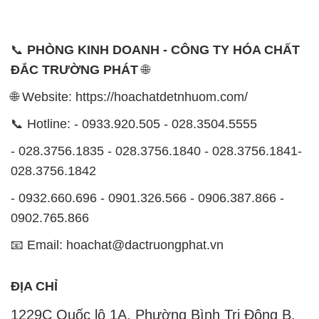
🌐 Website: https://hoachatdetnhuom.com/
📞 Hotline: - 0933.920.505 - 028.3504.5555
- 028.3756.1835 - 028.3756.1840 - 028.3756.1841-
028.3756.1842
- 0932.660.696 - 0901.326.566 - 0906.387.866 -
0902.765.866
📧 Email: hoachat@dactruongphat.vn
ĐỊA CHỈ
1229C Quốc lộ 1A, Phường Bình Trị Đông B,
Quận Bình Tân, TP. Hồ Chí Minh
CÔNG TY XNK TM SX HÓA CHẤT ĐẮC TRƯỜNG