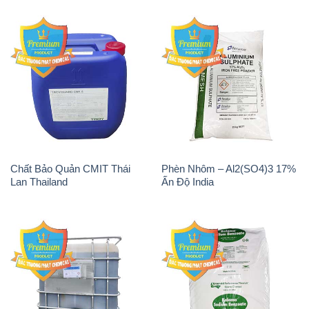
Chất Bảo Quản CMIT Thái
Phèn Nhôm – Al2(SO4)3 17%
Lan Thailand
Ấn Độ India
Chất tạo bọt Las P Tico Tank
Sodium Benzoate – Mốc Bột
IBC Bồn Việt Nam
Kalama Food Grade Mỹ Usa