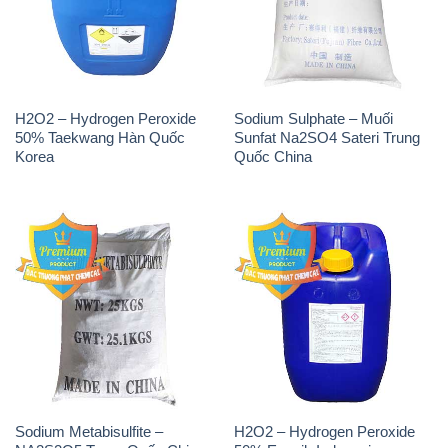
50% Taekwang Hàn Quốc
Sunfat Na2SO4 Sateri Trung
Korea
Quốc China
Sodium Metabisulfite –
H2O2 – Hydrogen Peroxide
NA2S2O5 Trung Quốc China
50% Evonik Indonesia