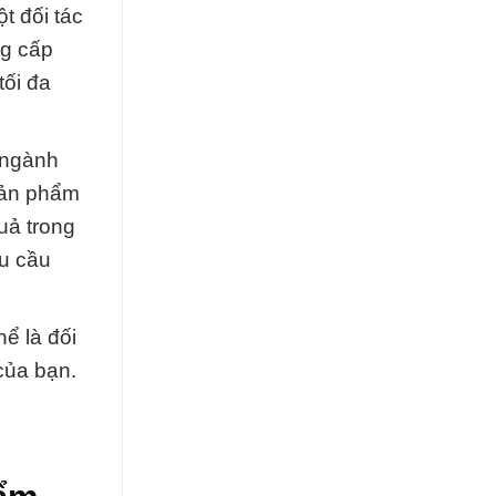
t đối tác
ng cấp
tối đa
 ngành
 sản phẩm
uả trong
hu cầu
hể là đối
của bạn.