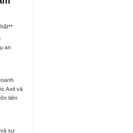
hẩm
hất**
c
vụ an
 doanh
c Axit và
ôn tiên
 và sự