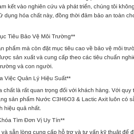
m kết vào nghiên cứu và phát triển, chúng tôi khô
sử dụng hóa chất này, đồng thời đảm bảo an toàn ch
ục Tiêu Bảo Vệ Môi Trường**
sản phẩm mà còn đặt mục tiêu cao về bảo vệ môi trư
được sản xuất và cung cấp theo các tiêu chuẩn ngh
trường và con người.
 Việc Quản Lý Hiệu Suất**
chất là rất quan trọng đối với khách hàng. Với quy t
 rằng sản phẩm Nước C3H6O3 & Lactic Axit luôn có s
 hiệu quả nhất.
hóa Tìm Đơn Vị Uy Tín**
 và sẵn lòng cung cấp hỗ trợ và tư vấn kỹ thuật để