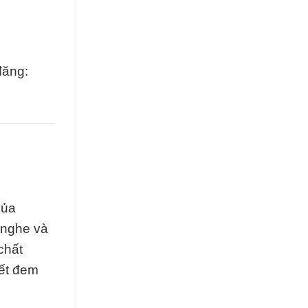
đăng:
của
 nghe và
chất
kết đem