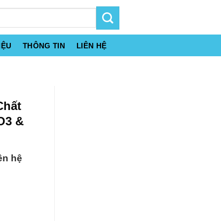
IỆU
THÔNG TIN
LIÊN HỆ
Chất
O3 &
ên hệ