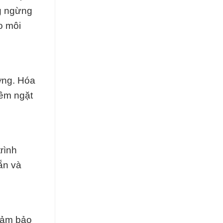
ng ngừng
o môi
ờng. Hóa
iêm ngặt
rình
ẵn và
 đảm bảo