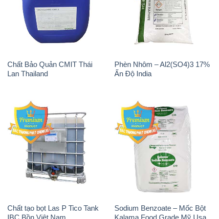
Chất Bảo Quản CMIT Thái
Phèn Nhôm – Al2(SO4)3 17%
Lan Thailand
Ấn Độ India
Chất tạo bọt Las P Tico Tank
Sodium Benzoate – Mốc Bột
IBC Bồn Việt Nam
Kalama Food Grade Mỹ Usa