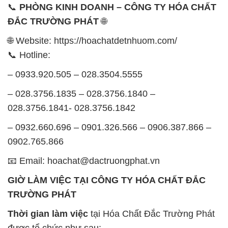
📞
PHÒNG KINH DOANH – CÔNG TY HÓA CHẤT
ĐẮC TRƯỜNG PHÁT
🌐
🌐 Website: https://hoachatdetnhuom.com/
📞 Hotline:
– 0933.920.505 – 028.3504.5555
– 028.3756.1835 – 028.3756.1840 –
028.3756.1841- 028.3756.1842
– 0932.660.696 – 0901.326.566 – 0906.387.866 –
0902.765.866
📧 Email: hoachat@dactruongphat.vn
GIỜ LÀM VIỆC TẠI CÔNG TY HÓA CHẤT ĐẮC
TRƯỜNG PHÁT
Thời gian làm việc
tại Hóa Chất Đắc Trường Phát
được tổ chức như sau: