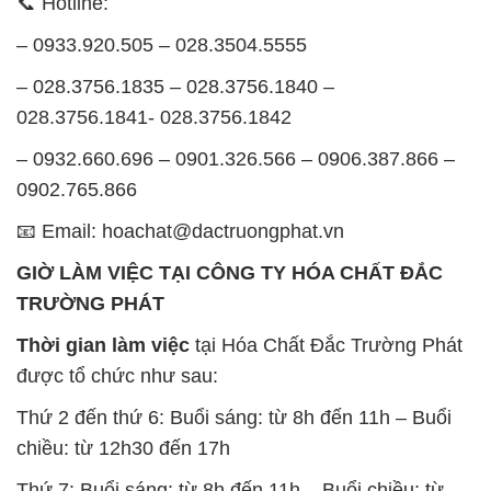
📞 Hotline:
– 0933.920.505 – 028.3504.5555
– 028.3756.1835 – 028.3756.1840 –
028.3756.1841- 028.3756.1842
– 0932.660.696 – 0901.326.566 – 0906.387.866 –
0902.765.866
📧 Email: hoachat@dactruongphat.vn
GIỜ LÀM VIỆC TẠI CÔNG TY HÓA CHẤT ĐẮC
TRƯỜNG PHÁT
Thời gian làm việc
tại Hóa Chất Đắc Trường Phát
được tổ chức như sau:
Thứ 2 đến thứ 6: Buổi sáng: từ 8h đến 11h – Buổi
chiều: từ 12h30 đến 17h
Thứ 7: Buổi sáng: từ 8h đến 11h – Buổi chiều: từ