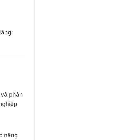
đăng:
 và phân
 nghiệp
ệc nâng