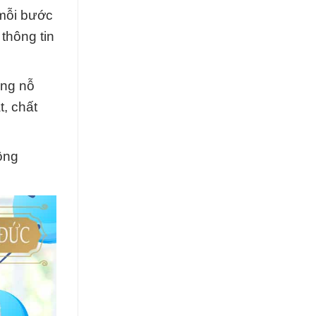
 mỗi bước
thông tin
ừng nỗ
t, chất
ông