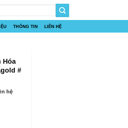
IỆU
THÔNG TIN
LIÊN HỆ
) Hóa
gold #
ên hệ