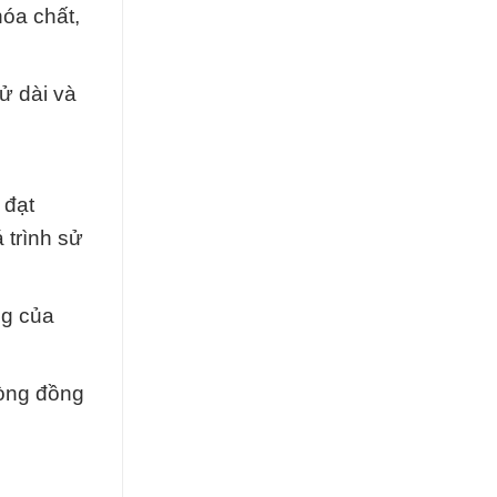
hóa chất,
ử dài và
 đạt
 trình sử
ng của
lòng đồng