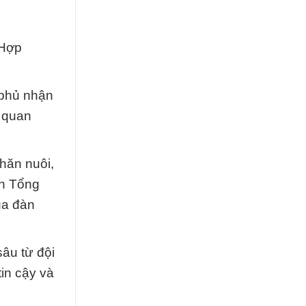
 Hợp
 phủ nhận
ò quan
hăn nuôi,
in Tổng
ủa đàn
âu từ đội
in cậy và