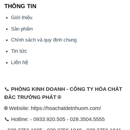
Chính sách và quy định chung
Tin tức
Liên hệ
📞
PHÒNG KINH DOANH - CÔNG TY HÓA CHẤT
ĐẮC TRƯỜNG PHÁT
🌐
🌐 Website: https://hoachatdetnhuom.com/
📞 Hotline: - 0933.920.505 - 028.3504.5555
- 028.3756.1835 - 028.3756.1840 - 028.3756.1841-
028.3756.1842
- 0932.660.696 - 0901.326.566 - 0906.387.866 -
0902.765.866