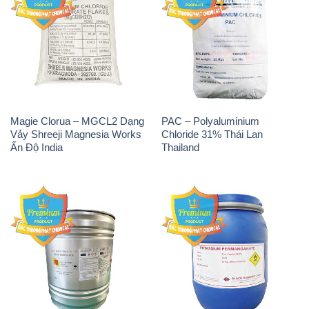
Magie Clorua – MGCL2 Dạng
PAC – Polyaluminium
Vảy Shreeji Magnesia Works
Chloride 31% Thái Lan
Ấn Độ India
Thailand
Tẩy Đường – NA2S2O4
Thuốc Tím – KMNO4 Black
Guangdi Maoming Thùng
Diamond Ấn Độ India
Xám Trung Quốc China