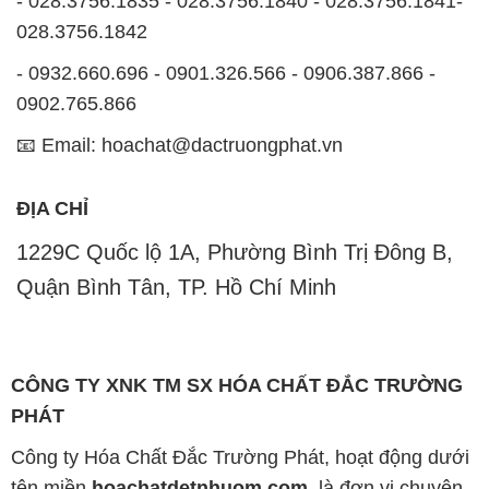
📧 Email: hoachat@dactruongphat.vn
ĐỊA CHỈ
1229C Quốc lộ 1A, Phường Bình Trị Đông B,
Quận Bình Tân, TP. Hồ Chí Minh
CÔNG TY XNK TM SX HÓA CHẤT ĐẮC TRƯỜNG
PHÁT
Công ty Hóa Chất Đắc Trường Phát, hoạt động dưới
tên miền
hoachatdetnhuom.com
, là đơn vị chuyên
kinh doanh và phân phối các loại hóa chất công
nghiệp đa dạng, nhằm đáp ứng nhu cầu sử dụng của
khách hàng một cách tốt nhất.
Chúng tôi cam kết mang đến sự hài lòng và đáp ứng