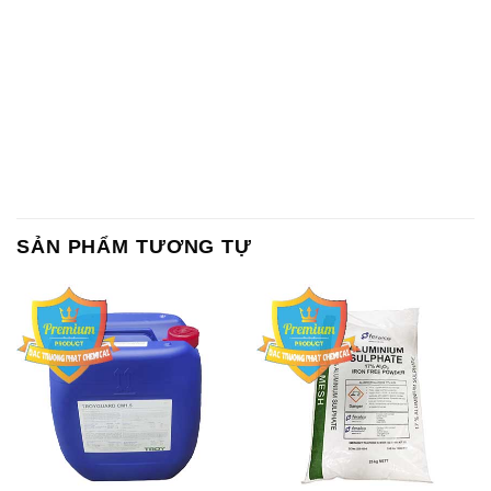
SẢN PHẨM TƯƠNG TỰ
Chất Bảo Quản CMIT Thái
Phèn Nhôm – Al2(SO4)3 17%
Lan Thailand
Ấn Độ India