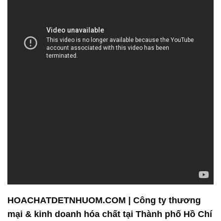
HOACHATDETNHUOM.COM | Công ty thương
mại & kinh doanh hóa chất tại Thành phố Hồ Chí
Minh
Công Ty Hóa Chất Đắc Trường Phát là một tổ chức
chuyên cung cấp và phân phối hóa chất với mục
tiêu hàng đầu là đảm bảo tính an toàn và hiệu quả