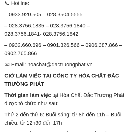
– 0932.660.696 – 0901.326.566 – 0906.387.866 –
0902.765.866
📧 Email: hoachat@dactruongphat.vn
GIỜ LÀM VIỆC TẠI CÔNG TY HÓA CHẤT ĐẮC
TRƯỜNG PHÁT
Thời gian làm việc
tại Hóa Chất Đắc Trường Phát
được tổ chức như sau:
Thứ 2 đến thứ 6: Buổi sáng: từ 8h đến 11h – Buổi
chiều: từ 12h30 đến 17h
Thứ 7: Buổi sáng: từ 8h đến 11h – Buổi chiều: từ
12h30 đến 16h
Chủ nhật: Nghỉ chủ nhật hàng tuần
Chúng tôi rất trân trọng thời gian và cam kết tuân