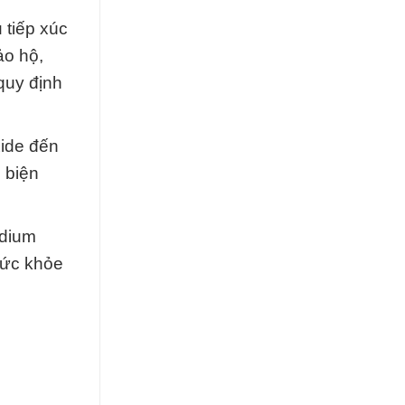
 tiếp xúc
ảo hộ,
quy định
xide đến
c biện
odium
sức khỏe