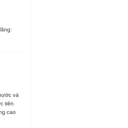
đăng:
 nước và
c tiên
ợng cao