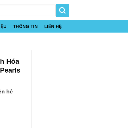
IỆU
THÔNG TIN
LIÊN HỆ
nh Hóa
Pearls
ên hệ