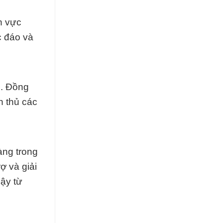
h vực
c đáo và
n. Đồng
n thủ các
àng trong
ợ và giải
ậy từ