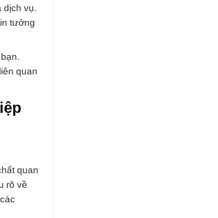
 dịch vụ.
in tưởng
 bạn.
liên quan
iệp
chất quan
u rõ về
 các