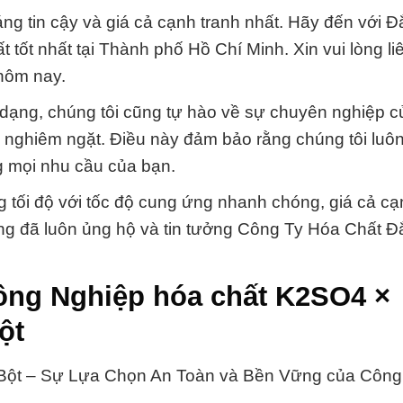
áng tin cậy và giá cả cạnh tranh nhất. Hãy đến với Đ
tốt nhất tại Thành phố Hồ Chí Minh. Xin vui lòng li
 hôm nay.
dạng, chúng tôi cũng tự hào về sự chuyên nghiệp c
g nghiêm ngặt. Điều này đảm bảo rằng chúng tôi luô
g mọi nhu cầu của bạn.
 tối độ với tốc độ cung ứng nhanh chóng, giá cả cạ
g đã luôn ủng hộ và tin tưởng Công Ty Hóa Chất Đ
ông Nghiệp hóa chất K2SO4 ×
ột
 Bột – Sự Lựa Chọn An Toàn và Bền Vững của Công