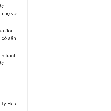
ắc
ên hệ với
ủa đội
n có sẵn
nh tranh
ắc
 Ty Hóa