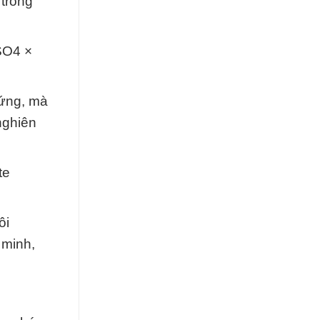
 trong
SO4 ×
 ứng, mà
nghiên
te
ôi
 minh,