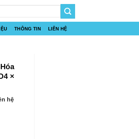
IỆU
THÔNG TIN
LIÊN HỆ
 Hóa
O4 ×
ên hệ