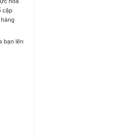
vực hóa
ổ cập
n hàng
a bạn lên