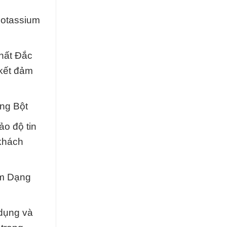
Potassium
hất Đắc
 kết đảm
ng Bột
o độ tin
 khách
um Dạng
 dụng và