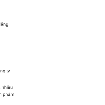
đăng:
ng ty
a nhiều
ản phẩm