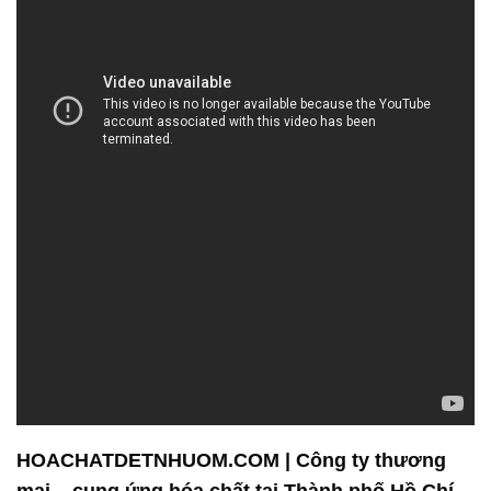
HOACHATDETNHUOM.COM | Công ty thương
mại _ cung ứng hóa chất tại Thành phố Hồ Chí
Minh
Công ty Hóa Chất Đắc Trường Phát là một đơn vị
hàng đầu trong lĩnh vực bán và phân phối hóa chất,
với cam kết mang đến những sản phẩm độc đáo và