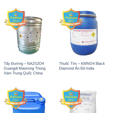
Tẩy Đường – NA2S2O4
Thuốc Tím – KMNO4 Black
Guangdi Maoming Thùng
Diamond Ấn Độ India
Xám Trung Quốc China
H2O2 – Hydrogen Peroxide
Sodium Sulphate – Muối