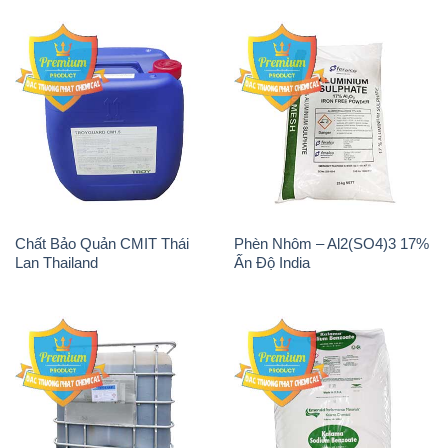
Chất Bảo Quản CMIT Thái
Phèn Nhôm – Al2(SO4)3 17%
Lan Thailand
Ấn Độ India
Chất tạo bọt Las P Tico Tank
Sodium Benzoate – Mốc Bột
IBC Bồn Việt Nam
Kalama Food Grade Mỹ Usa