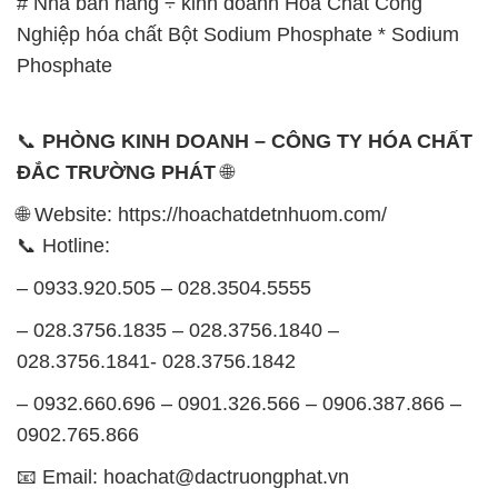
📞
PHÒNG KINH DOANH – CÔNG TY HÓA CHẤT
ĐẮC TRƯỜNG PHÁT
🌐
🌐 Website: https://hoachatdetnhuom.com/
📞 Hotline:
– 0933.920.505 – 028.3504.5555
– 028.3756.1835 – 028.3756.1840 –
028.3756.1841- 028.3756.1842
– 0932.660.696 – 0901.326.566 – 0906.387.866 –
0902.765.866
📧 Email: hoachat@dactruongphat.vn
GIỜ LÀM VIỆC TẠI CÔNG TY HÓA CHẤT ĐẮC
TRƯỜNG PHÁT
Thời gian làm việc
tại Hóa Chất Đắc Trường Phát
được tổ chức như sau: