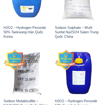
50% Taekwang Hàn Quốc
Sunfat Na2SO4 Sateri Trung
Korea
Quốc China
Sodium Metabisulfite –
H2O2 – Hydrogen Peroxide
NA2S2O5 Trung Quốc China
50% Evonik Indonesia