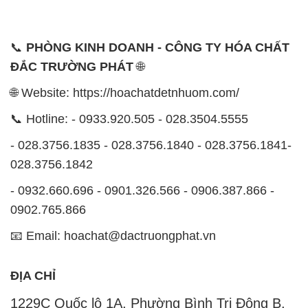
🌐 Website: https://hoachatdetnhuom.com/
📞 Hotline: - 0933.920.505 - 028.3504.5555
- 028.3756.1835 - 028.3756.1840 - 028.3756.1841-
028.3756.1842
- 0932.660.696 - 0901.326.566 - 0906.387.866 -
0902.765.866
📧 Email: hoachat@dactruongphat.vn
ĐỊA CHỈ
1229C Quốc lộ 1A, Phường Bình Trị Đông B,
Quận Bình Tân, TP. Hồ Chí Minh
CÔNG TY XNK TM SX HÓA CHẤT ĐẮC TRƯỜNG