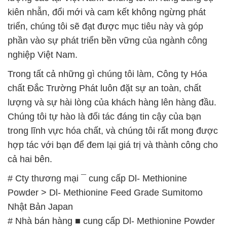
Powder > Dl- Methionine Feed Grade Sumitomo
Nhật Bản Japan
# Nhà bán hàng ■ cung cấp Dl- Methionine Powder
> Dl- Methionine Feed Grade Sumitomo Nhật Bản
Japan
# Đơn vị cung cấp ♯ bán Dl- Methionine Powder >
Dl- Methionine Feed Grade Sumitomo Nhật Bản
Japan
# Nơi chuyên thương mại = bán Dl- Methionine
Powder > Dl- Methionine Feed Grade Sumitomo
Nhật Bản Japan
# Địa chỉ phân phối ▲ cung ứng Dl- Methionine
Powder > Dl- Methionine Feed Grade Sumitomo
Nhật Bản Japan
# Đơn vị chuyên thương mại ∩ cung cấp Dl-
Methionine Powder > Dl- Methionine Feed Grade