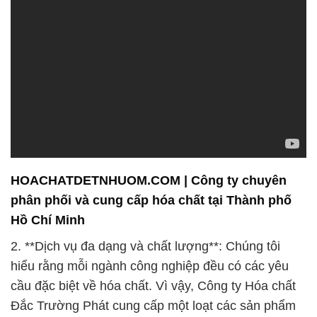
hiểu rằng mỗi ngành công nghiệp đều có các yêu
cầu đặc biệt về hóa chất. Vì vậy, Công ty Hóa chất
Đắc Trường Phát cung cấp một loạt các sản phẩm
hóa chất đa dạng để đáp ứng mọi nhu cầu của bạn.
Chúng tôi tự hào có một danh mục sản phẩm rộng
lớn, từ hóa chất công nghiệp, hóa chất phân tích,
đến hóa chất xử lý nước và nhiều loại khác nữa.
Chất lượng luôn là ưu tiên hàng đầu của chúng tôi.
Tất cả các sản phẩm của chúng tôi được kiểm định
chặt chẽ và tuân thủ các tiêu chuẩn an toàn cao
nhất. Chúng tôi đảm bảo rằng bạn sẽ nhận được
sản phẩm hóa chất chất lượng và an toàn nhất từ
chúng tôi.
3. **Sự đổi mới và phát triển liên tục**: Để đáp ứng
những thách thức của thời đại hiện nay, chúng tôi
không ngừng nâng cao chất lượng sản phẩm và