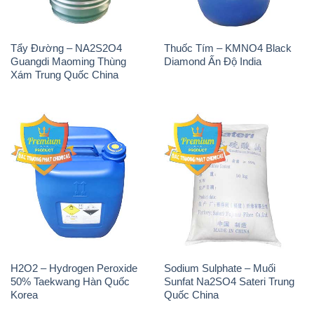
H2O2 – Hydrogen Peroxide
Sodium Sulphate – Muối
50% Taekwang Hàn Quốc
Sunfat Na2SO4 Sateri Trung
Korea
Quốc China
Sodium Metabisulfite –
H2O2 – Hydrogen Peroxide
NA2S2O5 Trung Quốc China
50% Evonik Indonesia