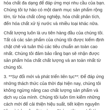
dịch vụ của mình. Chúng tôi luôn tìm kiếm những
cách mới để cải thiện hiệu suất, tiết kiệm nguyên
liệu và bảo vệ môi trường. Chúng tôi cam kết làm
việc chặt chẽ với khách hàng để tìm ra giải pháp tốt
nhất cho nhu cầu của họ.
4. **Chăm sóc khách hàng tận tâm**: Tại Công ty
Hóa chất Đắc Trường Phát, chúng tôi hiểu rằng
khách hàng là tài sản quý báu nhất của chúng tôi.
Chúng tôi luôn lắng nghe ý kiến của khách hàng và
sẵn sàng hỗ trợ họ trong mọi khía cạnh. Đội ngũ
nhân viên chuyên nghiệp của chúng tôi sẽ giúp bạn
chọn lựa sản phẩm phù hợp nhất và cung cấp thông
tin chi tiết về cách sử dụng hóa chất một cách an
toàn và hiệu quả.
5. **Mục tiêu và tầm nhìn**: Chúng tôi luôn đặt ra