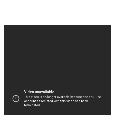
HOACHATDETNHUOM.COM | Công ty chuyên
phân phối và cung cấp hóa chất tại Thành phố
Hồ Chí Minh
2. **Dịch vụ đa dạng và chất lượng**: Chúng tôi