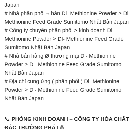
📞
PHÒNG KINH DOANH – CÔNG TY HÓA CHẤT
ĐẮC TRƯỜNG PHÁT
🌐
🌐 Website: https://hoachatdetnhuom.com/
📞 Hotline:
– 0933.920.505 – 028.3504.5555
– 028.3756.1835 – 028.3756.1840 –
028.3756.1841- 028.3756.1842
– 0932.660.696 – 0901.326.566 – 0906.387.866 –
0902.765.866
📧 Email: hoachat@dactruongphat.vn
GIỜ LÀM VIỆC TẠI CÔNG TY HÓA CHẤT ĐẮC
TRƯỜNG PHÁT
Thời gian làm việc
tại Hóa Chất Đắc Trường Phát