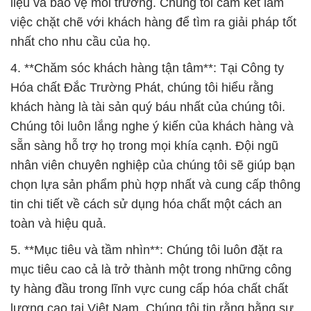
mục tiêu cao cả là trở thành một trong những công
ty hàng đầu trong lĩnh vực cung cấp hóa chất chất
lượng cao tại Việt Nam. Chúng tôi tin rằng bằng sự
kiên nhẫn, đổi mới và cam kết không ngừng phát
triển, chúng tôi sẽ đạt được mục tiêu này và góp
phần vào sự phát triển bền vững của ngành công
nghiệp Việt Nam.
Trong tất cả những gì chúng tôi làm, Công ty Hóa
chất Đắc Trường Phát luôn đặt sự an toàn, chất
lượng và sự hài lòng của khách hàng lên hàng đầu.
Chúng tôi tự hào là đối tác đáng tin cậy của bạn
trong lĩnh vực hóa chất, và chúng tôi rất mong được
hợp tác với bạn để đem lại giá trị và thành công cho
cả hai bên.
# Cty thương mại ¯ cung cấp Dl- Methionine