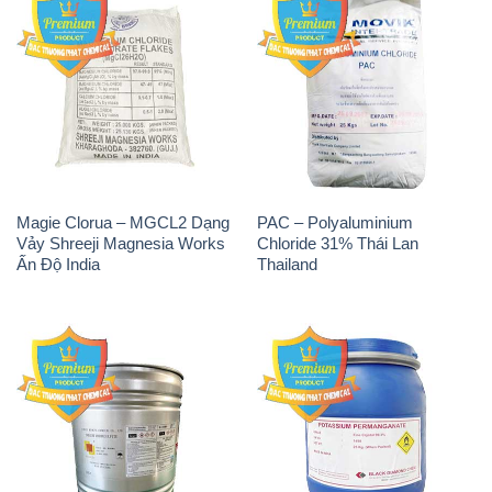
Tẩy Đường – NA2S2O4
Thuốc Tím – KMNO4 Black
Guangdi Maoming Thùng
Diamond Ấn Độ India
Xám Trung Quốc China