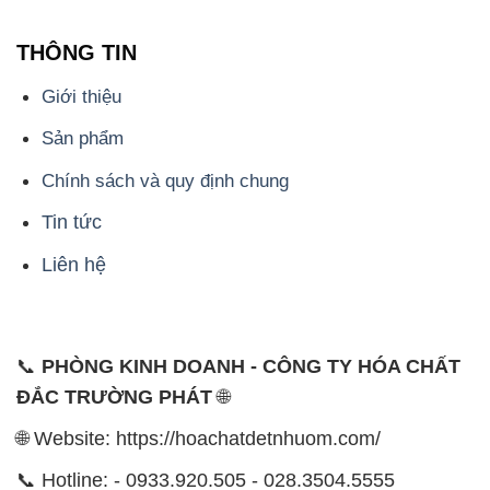
🌐 Website: https://hoachatdetnhuom.com/
📞 Hotline: - 0933.920.505 - 028.3504.5555
- 028.3756.1835 - 028.3756.1840 - 028.3756.1841-
028.3756.1842
- 0932.660.696 - 0901.326.566 - 0906.387.866 -
0902.765.866
📧 Email: hoachat@dactruongphat.vn
ĐỊA CHỈ
1229C Quốc lộ 1A, Phường Bình Trị Đông B,
Quận Bình Tân, TP. Hồ Chí Minh