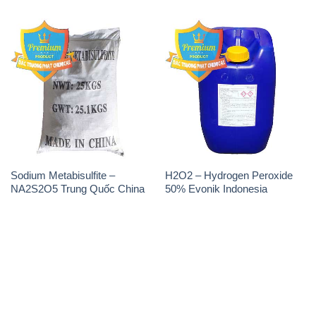
THÔNG TIN
Giới thiệu
Sản phẩm
Chính sách và quy định chung
Tin tức
Liên hệ
📞
PHÒNG KINH DOANH - CÔNG TY HÓA CHẤT
ĐẮC TRƯỜNG PHÁT
🌐