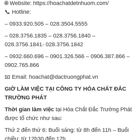
được tổ chức như sau:
Thứ 2 đến thứ 6: Buổi sáng: từ 8h đến 11h – Buổi
chiều: từ 12h30 đến 17h
Thứ 7: Buổi sáng: từ 8h đến 11h – Buổi chiều: từ
12h30 đến 16h
Chủ nhật: Nghỉ chủ nhật hàng tuần
Chúng tôi rất trân trọng thời gian và cam kết tuân
thủ giờ làm việc để đảm bảo sự hỗ trợ tốt nhất cho
khách hàng và đảm bảo hiệu suất công việc cao
nhất của nhân viên.
BẢN ĐỒ MAP TẠI CÔNG TY HÓA CHẤT ĐẮC
TRƯỜNG PHÁT
ĐỊA CHỈ: 1229C Quốc lộ 1A, Phường Bình Trị
Đông B, Quận Bình Tân, Sài Gòn TP. Hồ Chí