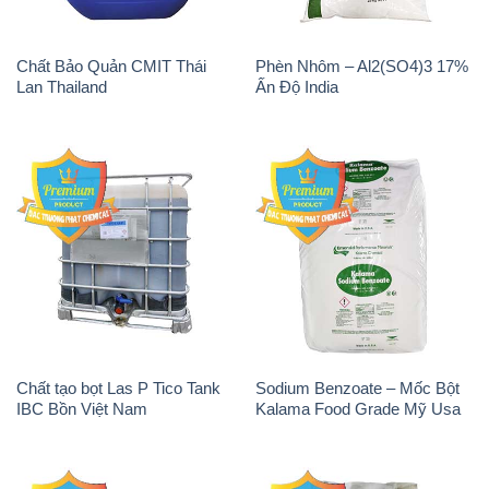
IBC Bồn Việt Nam
Kalama Food Grade Mỹ Usa
Magie Clorua – MGCL2 Dạng
PAC – Polyaluminium
Vảy Shreeji Magnesia Works
Chloride 31% Thái Lan
Ấn Độ India
Thailand