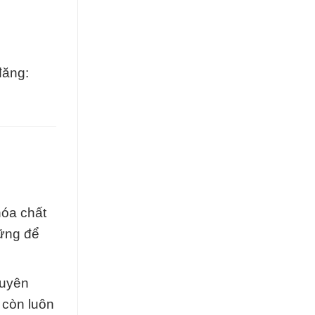
đăng:
hóa chất
vững để
huyên
 còn luôn