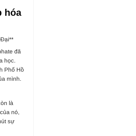
p hóa
Đại**
phate đã
a học.
nh Phố Hồ
ủa mình.
òn là
 của nó,
hút sự