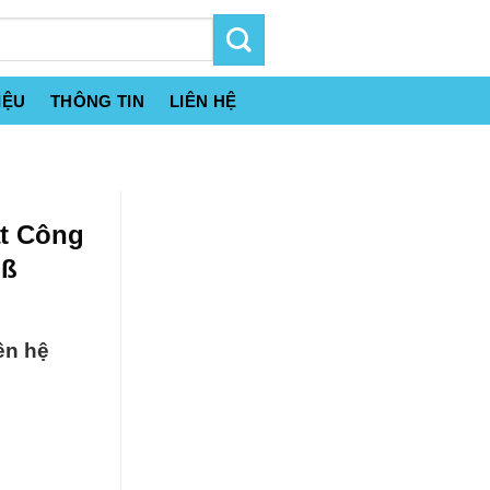
IỆU
THÔNG TIN
LIÊN HỆ
ất Công
 ß
ên hệ