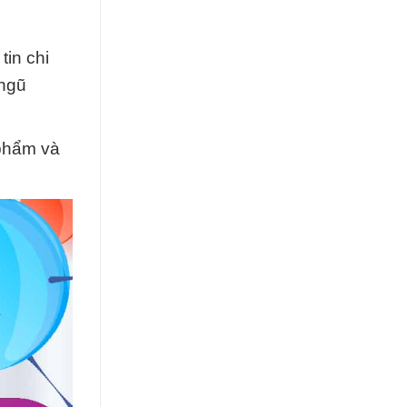
tin chi
 ngũ
 phẩm và