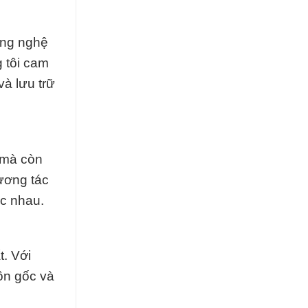
ông nghệ
g tôi cam
và lưu trữ
 mà còn
ương tác
ác nhau.
t. Với
ồn gốc và