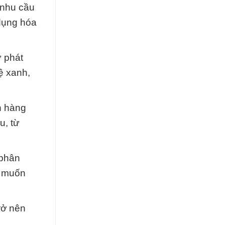
 nhu cầu
dụng hóa
ự phát
ệ xanh,
h hàng
u, từ
 phân
g muốn
rở nên