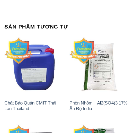
SẢN PHẨM TƯƠNG TỰ
Chất Bảo Quản CMIT Thái
Phèn Nhôm – Al2(SO4)3 17%
Lan Thailand
Ấn Độ India