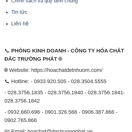
Chính sách và quy định chung
Tin tức
Liên hệ
📞
PHÒNG KINH DOANH - CÔNG TY HÓA CHẤT
ĐẮC TRƯỜNG PHÁT
🌐
🌐 Website: https://hoachatdetnhuom.com/
📞 Hotline: - 0933.920.505 - 028.3504.5555
- 028.3756.1835 - 028.3756.1840 - 028.3756.1841-
028.3756.1842
- 0932.660.696 - 0901.326.566 - 0906.387.866 -
0902.765.866
📧 Email: hoachat@dactruongphat.vn