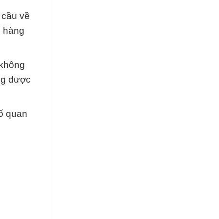
 cầu về
h hàng
 không
ọng được
tố quan