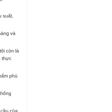
u suất,
hàng và
ôi còn là
n thực
phẩm phù
 thống
u cầu của