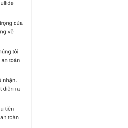
ulfide
trọng của
ộng về
húng tôi
 an toàn
ủ nhận.
t diễn ra
u tiên
 an toàn