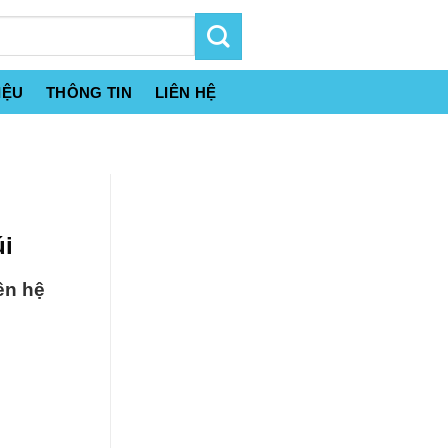
IỆU
THÔNG TIN
LIÊN HỆ
úi
ên hệ