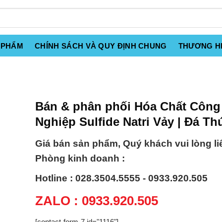
 PHẨM
CHÍNH SÁCH VÀ QUY ĐỊNH CHUNG
THƯƠNG H
Bán & phân phối Hóa Chất Công
Nghiệp Sulfide Natri Vảy | Đá Th
Giá bán sản phẩm, Quý khách vui lòng li
Phòng kinh doanh :
Hotline : 028.3504.5555 - 0933.920.505
ZALO : 0933.920.505
[contact-form-7 id="1116"]