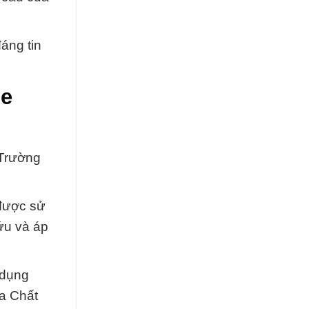
áng tin
de
 Trường
 được sử
ứu và áp
 dụng
óa Chất