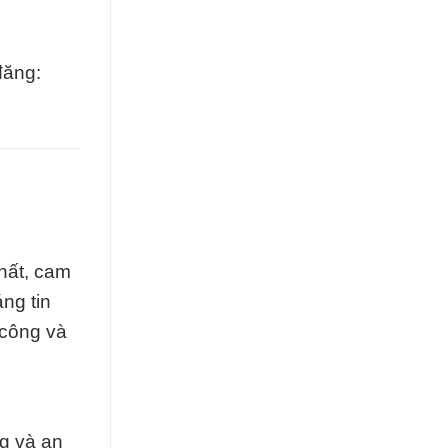
đăng:
hất, cam
ng tin
 công và
ng và an