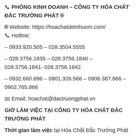
– 0933.920.505 – 028.3504.5555
– 028.3756.1835 – 028.3756.1840 –
028.3756.1841- 028.3756.1842
– 0932.660.696 – 0901.326.566 – 0906.387.866 –
0902.765.866
📧 Email: hoachat@dactruongphat.vn
GIỜ LÀM VIỆC TẠI CÔNG TY HÓA CHẤT ĐẮC
TRƯỜNG PHÁT
Thời gian làm việc
tại Hóa Chất Đắc Trường Phát
được tổ chức như sau:
Thứ 2 đến thứ 6: Buổi sáng: từ 8h đến 11h – Buổi
chiều: từ 12h30 đến 17h
Thứ 7: Buổi sáng: từ 8h đến 11h – Buổi chiều: từ