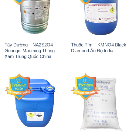
Tẩy Đường – NA2S2O4
Thuốc Tím – KMNO4 Black
Guangdi Maoming Thùng
Diamond Ấn Độ India
Xám Trung Quốc China
H2O2 – Hydrogen Peroxide
Sodium Sulphate – Muối
50% Taekwang Hàn Quốc
Sunfat Na2SO4 Sateri Trung
Korea
Quốc China