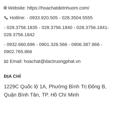
028.3756.1842
- 0932.660.696 - 0901.326.566 - 0906.387.866 -
0902.765.866
📧 Email: hoachat@dactruongphat.vn
ĐỊA CHỈ
1229C Quốc lộ 1A, Phường Bình Trị Đông B,
Quận Bình Tân, TP. Hồ Chí Minh
CÔNG TY XNK TM SX HÓA CHẤT ĐẮC TRƯỜNG
PHÁT
Công ty Hóa Chất Đắc Trường Phát, hoạt động dưới
tên miền
hoachatdetnhuom.com
, là đơn vị chuyên