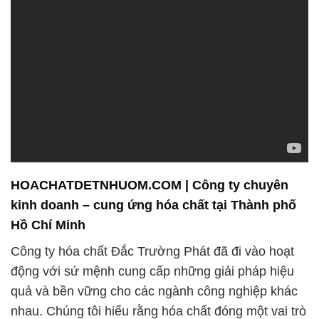
HOACHATDETNHUOM.COM | Công ty chuyên
kinh doanh – cung ứng hóa chất tại Thành phố
Hồ Chí Minh
Công ty hóa chất Đắc Trường Phát đã đi vào hoạt
động với sứ mệnh cung cấp những giải pháp hiệu
quả và bền vững cho các ngành công nghiệp khác
nhau. Chúng tôi hiểu rằng hóa chất đóng một vai trò
quan trọng trong quá trình sản xuất và xử lý nước,
và vì vậy, chúng tôi luôn đảm bảo rằng các sản
phẩm của mình đáp ứng được tiêu chuẩn chất
lượng cao nhất.