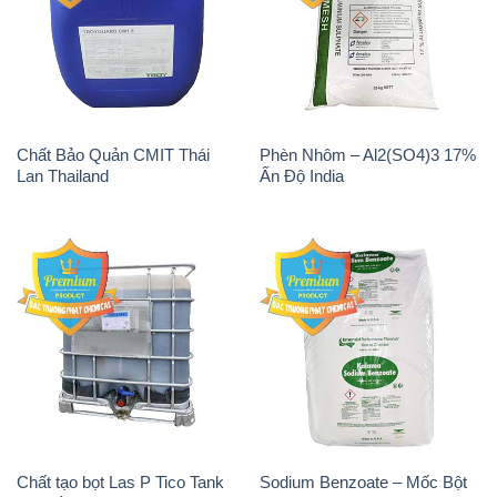
Chất Bảo Quản CMIT Thái
Phèn Nhôm – Al2(SO4)3 17%
Lan Thailand
Ấn Độ India
Chất tạo bọt Las P Tico Tank
Sodium Benzoate – Mốc Bột
IBC Bồn Việt Nam
Kalama Food Grade Mỹ Usa