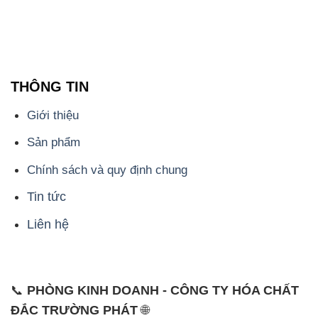
Giới thiệu
Sản phẩm
Chính sách và quy định chung
Tin tức
Liên hệ
📞
PHÒNG KINH DOANH - CÔNG TY HÓA CHẤT
ĐẮC TRƯỜNG PHÁT
🌐
🌐 Website: https://hoachatdetnhuom.com/
📞 Hotline: - 0933.920.505 - 028.3504.5555
- 028.3756.1835 - 028.3756.1840 - 028.3756.1841-