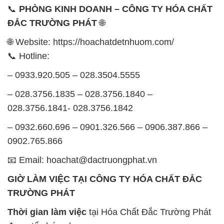
– 0933.920.505 – 028.3504.5555
– 028.3756.1835 – 028.3756.1840 –
028.3756.1841- 028.3756.1842
– 0932.660.696 – 0901.326.566 – 0906.387.866 –
0902.765.866
📧 Email: hoachat@dactruongphat.vn
GIỜ LÀM VIỆC TẠI CÔNG TY HÓA CHẤT ĐẮC
TRƯỜNG PHÁT
Thời gian làm việc
tại Hóa Chất Đắc Trường Phát
được tổ chức như sau:
Thứ 2 đến thứ 6: Buổi sáng: từ 8h đến 11h – Buổi
chiều: từ 12h30 đến 17h
Thứ 7: Buổi sáng: từ 8h đến 11h – Buổi chiều: từ