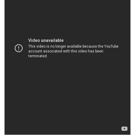
HOACHATDETNHUOM.COM | Công ty chuyên
phân phối và cung cấp hóa chất tại Thành phố
Hồ Chí Minh