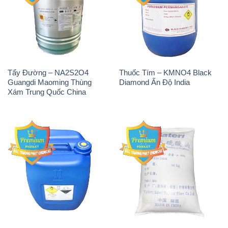
Tẩy Đường – NA2S2O4
Thuốc Tím – KMNO4 Black
Guangdi Maoming Thùng
Diamond Ấn Độ India
Xám Trung Quốc China
H2O2 – Hydrogen Peroxide
Sodium Sulphate – Muối
50% Taekwang Hàn Quốc
Sunfat Na2SO4 Sateri Trung
Korea
Quốc China