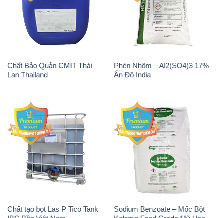
Chất Bảo Quản CMIT Thái
Phèn Nhôm – Al2(SO4)3 17%
Lan Thailand
Ấn Độ India
Chất tạo bọt Las P Tico Tank
Sodium Benzoate – Mốc Bột
IBC Bồn Việt Nam
Kalama Food Grade Mỹ Usa