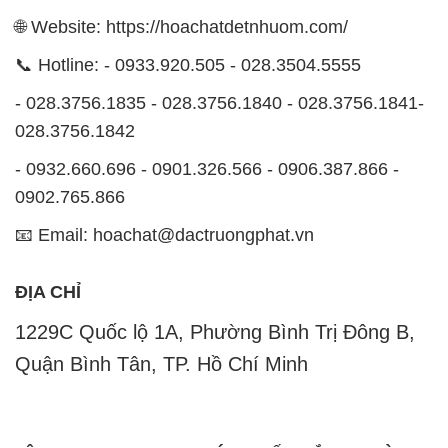
028.3756.1842
- 0932.660.696 - 0901.326.566 - 0906.387.866 -
0902.765.866
📧 Email: hoachat@dactruongphat.vn
ĐỊA CHỈ
1229C Quốc lộ 1A, Phường Bình Trị Đông B,
Quận Bình Tân, TP. Hồ Chí Minh
CÔNG TY XNK TM SX HÓA CHẤT ĐẮC TRƯỜNG
PHÁT
Công ty Hóa Chất Đắc Trường Phát, hoạt động dưới
tên miền
hoachatdetnhuom.com
, là đơn vị chuyên