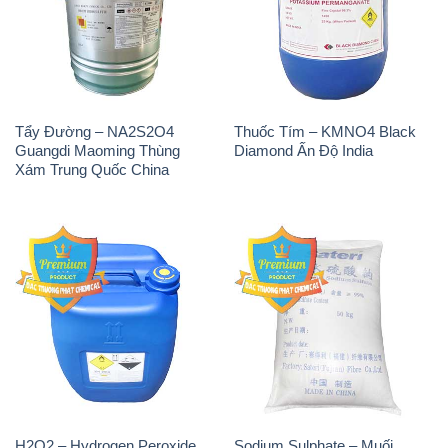
Tẩy Đường – NA2S2O4
Thuốc Tím – KMNO4 Black
Guangdi Maoming Thùng
Diamond Ấn Độ India
Xám Trung Quốc China
H2O2 – Hydrogen Peroxide
Sodium Sulphate – Muối