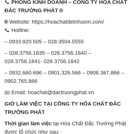
📞
PHÒNG KINH DOANH – CÔNG TY HÓA CHẤT
ĐẮC TRƯỜNG PHÁT
🌐
🌐 Website: https://hoachatdetnhuom.com/
📞 Hotline:
– 0933.920.505 – 028.3504.5555
– 028.3756.1835 – 028.3756.1840 –
028.3756.1841- 028.3756.1842
– 0932.660.696 – 0901.326.566 – 0906.387.866 –
0902.765.866
📧 Email: hoachat@dactruongphat.vn
GIỜ LÀM VIỆC TẠI CÔNG TY HÓA CHẤT ĐẮC
TRƯỜNG PHÁT
Thời gian làm việc
tại Hóa Chất Đắc Trường Phát
được tổ chức như sau: