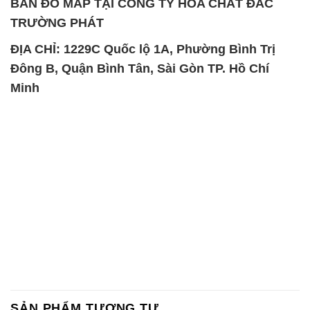
Chất tạo bọt Las P Tico Tank
Sodium Benzoate – Mốc Bột
IBC Bồn Việt Nam
Kalama Food Grade Mỹ Usa
Magie Clorua – MGCL2 Dạng
PAC – Polyaluminium
Vảy Shreeji Magnesia Works
Chloride 31% Thái Lan
Ấn Độ India
Thailand