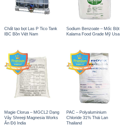
H2O2 – Hydrogen Peroxide
Sodium Sulphate – Muối
50% Taekwang Hàn Quốc
Sunfat Na2SO4 Sateri Trung
Korea
Quốc China
Sodium Metabisulfite –
H2O2 – Hydrogen Peroxide
NA2S2O5 Trung Quốc China
50% Evonik Indonesia