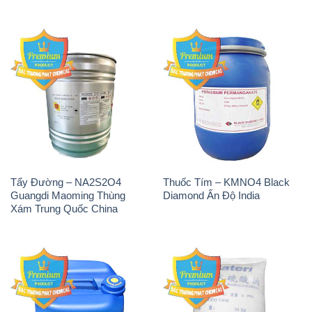
THÔNG TIN
Giới thiệu
Sản phẩm
Chính sách và quy định chung
Tin tức
Liên hệ
📞
PHÒNG KINH DOANH - CÔNG TY HÓA CHẤT