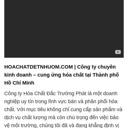
nhất. Với việc tuân thủ nghiêm ngặt các tiêu chuẩn
chất lượng quốc tế và sử dụng các thành phần chất
lượng cao, chúng tôi mong muốn đóng góp vào một
môi trường sạch sẽ và bền vững hơn.
Với hơn một thập kỷ hoạt động, Công ty Hóa Chất
Đắc Trường Phát đã khẳng định uy tín và danh
tiếng của mình trên thị trường, luôn đặt sự hài lòng
của khách hàng là ưu tiên hàng đầu và cam kết
cung cấp các sản phẩm và dịch vụ chất lượng cao.
# Nơi chuyên phân phối { kinh doanh } HPMC ©
Chất Hóa Dẻo HPMC Color Trung Quốc China
# Nơi chuyên bán – cung ứng HPMC © Chất Hóa
Dẻo HPMC Color Trung Quốc China
# Kinh doanh & bán HPMC © Chất Hóa Dẻo HPMC
Color Trung Quốc China