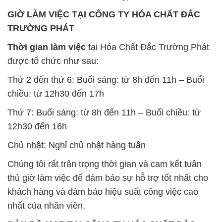
Chất Bảo Quản CMIT Thái
Phèn Nhôm – Al2(SO4)3 17%
Lan Thailand
Ấn Độ India