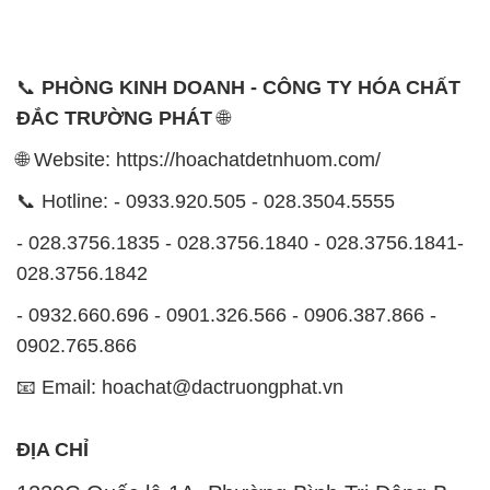
luôn ý thức rằng những sản phẩm mà chúng tôi cung
cấp cần phải đáp ứng tiêu chuẩn chất lượng cao, làm
hài lòng đối tác. Đồng thời, chúng tôi cố gắng duy trì
mức giá hợp lý, tạo điều kiện phát triển và sự tồn tại
lâu dài cho cả hai bên.
Công ty Hóa Chất Đắc Trường Phát đáp ứng đa
dạng các nhu cầu về hóa chất, phục vụ cho tất cả
các ngành nghề và lĩnh vực sản xuất khác nhau tại
TP. Hồ Chí Minh. Sứ mệnh của chúng tôi là cung cấp
và phân phối những sản phẩm hóa chất đảm bảo
chất lượng và giá thành tốt nhất trên thị trường.
Chúng tôi tự hào có đội ngũ nhân viên chuyên nghiệp
và giàu kinh nghiệm, luôn sẵn sàng tư vấn và hỗ trợ
khách hàng một cách chuyên nghiệp. Đội ngũ của
chúng tôi đảm bảo mang lại sự hài lòng và thành