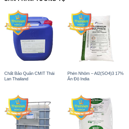
Tẩy Đường – NA2S2O4
Thuốc Tím – KMNO4 Black
Guangdi Maoming Thùng
Diamond Ấn Độ India
Xám Trung Quốc China