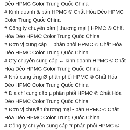
Thời gian làm việc
tại Hóa Chất Đắc Trường Phát
được tổ chức như sau:
Thứ 2 đến thứ 6: Buổi sáng: từ 8h đến 11h – Buổi
chiều: từ 12h30 đến 17h
Thứ 7: Buổi sáng: từ 8h đến 11h – Buổi chiều: từ
12h30 đến 16h
Chủ nhật: Nghỉ chủ nhật hàng tuần
Chúng tôi rất trân trọng thời gian và cam kết tuân
thủ giờ làm việc để đảm bảo sự hỗ trợ tốt nhất cho
khách hàng và đảm bảo hiệu suất công việc cao
nhất của nhân viên.
BẢN ĐỒ MAP TẠI CÔNG TY HÓA CHẤT ĐẮC
TRƯỜNG PHÁT
ĐỊA CHỈ: 1229C Quốc lộ 1A, Phường Bình Trị