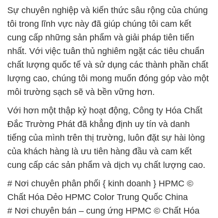
📞
PHÒNG KINH DOANH – CÔNG TY HÓA CHẤT
ĐẮC TRƯỜNG PHÁT
🌐
🌐 Website: https://hoachatdetnhuom.com/
📞 Hotline:
– 0933.920.505 – 028.3504.5555
– 028.3756.1835 – 028.3756.1840 –
028.3756.1841- 028.3756.1842
– 0932.660.696 – 0901.326.566 – 0906.387.866 –
0902.765.866
📧 Email: hoachat@dactruongphat.vn
GIỜ LÀM VIỆC TẠI CÔNG TY HÓA CHẤT ĐẮC
TRƯỜNG PHÁT