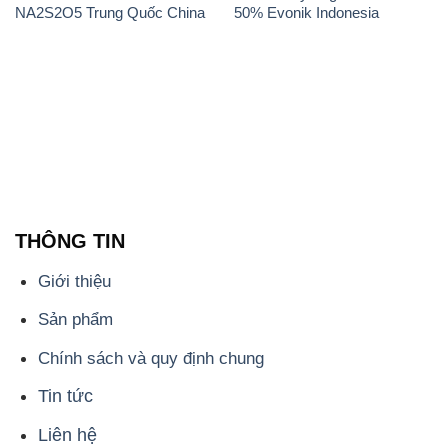
CÔNG TY XNK TM SX HÓA CHẤT ĐẮC TRƯỜNG
PHÁT
Công ty Hóa Chất Đắc Trường Phát, hoạt động dưới
tên miền
hoachatdetnhuom.com
, là đơn vị chuyên
kinh doanh và phân phối các loại hóa chất công
nghiệp đa dạng, nhằm đáp ứng nhu cầu sử dụng của
khách hàng một cách tốt nhất.
Chúng tôi cam kết mang đến sự hài lòng và đáp ứng
mọi nhu cầu của khách hàng với tiêu chí hàng đầu.
Công ty chúng tôi hiện cung cấp những sản phẩm
hóa chất chất lượng cao với giá thành hợp lý, nhằm
đảm bảo sự thành công của khách hàng.
Uy tín là một trong những nguyên tắc quan trọng
trong hoạt động kinh doanh của chúng tôi. Chúng tôi