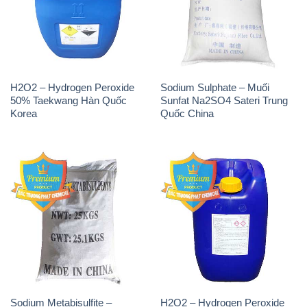
ĐẮC TRƯỜNG PHÁT
🌐
🌐 Website: https://hoachatdetnhuom.com/
📞 Hotline: - 0933.920.505 - 028.3504.5555
- 028.3756.1835 - 028.3756.1840 - 028.3756.1841-
028.3756.1842
- 0932.660.696 - 0901.326.566 - 0906.387.866 -
0902.765.866
📧 Email: hoachat@dactruongphat.vn
ĐỊA CHỈ
1229C Quốc lộ 1A, Phường Bình Trị Đông B,
Quận Bình Tân, TP. Hồ Chí Minh