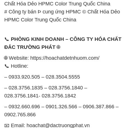
Đông B, Quận Bình Tân, Sài Gòn TP. Hồ Chí
Minh
SẢN PHẨM TƯƠNG TỰ