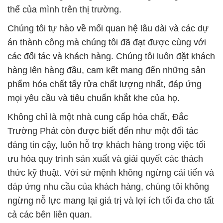
# Công ty chuyên bán [ thương mại ] HPMC © Chất
Hóa Dẻo HPMC Color Trung Quốc China
# Đơn vị cung cấp ═ phân phối HPMC © Chất Hóa
Dẻo HPMC Color Trung Quốc China
# Cty chuyên cung cấp ← kinh doanh HPMC © Chất
Hóa Dẻo HPMC Color Trung Quốc China
# Nhà cung ứng Ø phân phối HPMC © Chất Hóa
Dẻo HPMC Color Trung Quốc China
# Địa chỉ cung cấp µ phân phối HPMC © Chất Hóa
Dẻo HPMC Color Trung Quốc China
# Đơn vị chuyên thương mại • bán HPMC © Chất
Hóa Dẻo HPMC Color Trung Quốc China
# Công ty chuyên cung cấp π phân phối HPMC ©
Chất Hóa Dẻo HPMC Color Trung Quốc China
# Công ty bán Þ cung ứng HPMC © Chất Hóa Dẻo
HPMC Color Trung Quốc China